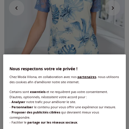
Nous respectons votre vie privée !
Chez Moda Vilona, en collaboration avec nos
partenaires
, nous utilisons
des cookies afin d'améliorer notre site internet.
Certains sont
essentiels
et ne requièrent pas votre consentement.
Exclu web
D'autres, optionnels, nécessitent votre accord pour :
-
Analyser
notre trafic pour améliorer le site.
T-shirt en dentelle détails élégants en
-
Personnaliser
le contenu pour vous offrir une expérience sur mesure.
dentelle
-
Proposer des publicités ciblées
qui devraient mieux vous
correspondre.
- Faciliter le
partage sur les réseaux sociaux
.
Réf : 452.886.004