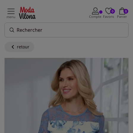
0
0
Compte
Favoris
Panier
menu
retour