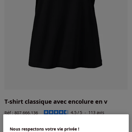
T-shirt classique avec encolure en v
4.5
/
5
-
113
avis
Réf : 807.666.136
Nous respectons votre vie privée !
Couleur :
noir