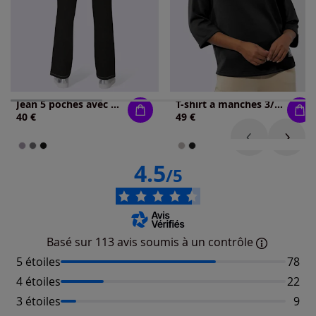
Jean 5 poches avec broderie et applications métalliques
T-shirt à manches 3/4 50% modal
40 €
49 €
4.5
/5
Basé sur 113 avis soumis à un contrôle
5 étoiles
Nombr
78
4 étoiles
Nombr
22
3 étoiles
Nomb
9