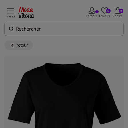
0
0
Compte
Favoris
Panier
menu
retour