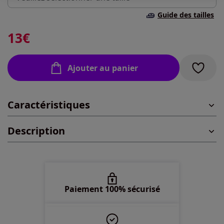
Guide des tailles
40 -
En stock
13
€
42 -
En stock
Ajouter au panier
44 -
En stock
Caractéristiques
46 -
En stock
Description
48 -
Disponible dans 2 semaines
50 -
Disponible dans 2 semaines
52 -
Disponible dans 2 semaines
Paiement 100% sécurisé
54 -
Disponible dans 2 semaines