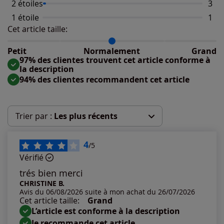
2 étoiles
Nomb
3
1 étoile
Nomb
1
Cet article taille:
Répartition du taillant selon les avis clients
Taille normalement : 91%
Taille petit : 4%
Petit
Normalement
Grand
Taille grand : 6%
97% des clientes trouvent cet article conforme à
la description
94% des clientes recommandent cet article
Trier par :
Les plus récents
Les plus récents
4
/5
Vérifié
Les plus anciens
trés bien merci
CHRISTINE B.
Avis du 06/08/2026 suite à mon achat du 26/07/2026
Notes les plus élevées
Cet article taille:
Grand
L’article est conforme à la description
Notes les plus basses
Je recommande cet article