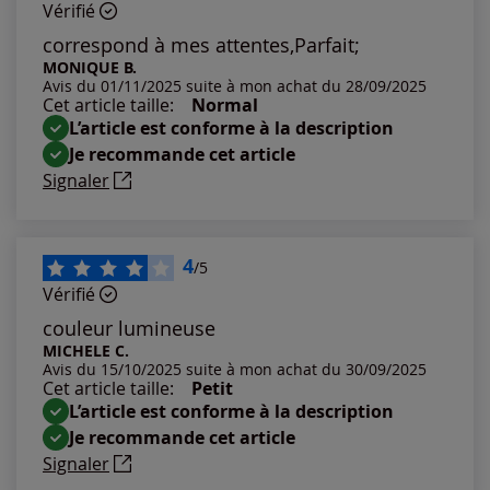
Vérifié
Les plus anciens
correspond à mes attentes,Parfait;
MONIQUE B.
Avis du 01/11/2025 suite à mon achat du 28/09/2025
Notes les plus élevées
Cet article taille:
Normal
L’article est conforme à la description
Notes les plus basses
Je recommande cet article
Signaler
4
/5
Vérifié
couleur lumineuse
MICHELE C.
Avis du 15/10/2025 suite à mon achat du 30/09/2025
Cet article taille:
Petit
L’article est conforme à la description
Je recommande cet article
Signaler