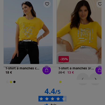
-35%
T-shirt à manches courtes imprimé brillant
T-shirt à manches 3/4 imprimé transfert couleur argenté
18 €
Ancien prix :
20 €
Nouveau prix :
13 €
4.4
/5