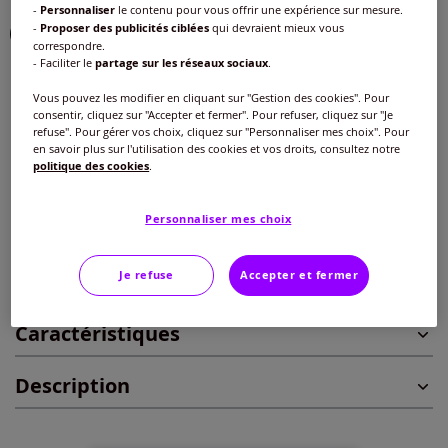
-
Personnaliser
le contenu pour vous offrir une expérience sur mesure.
-
Proposer des publicités ciblées
qui devraient mieux vous
correspondre.
- Faciliter le
partage sur les réseaux sociaux
.
Taille :
Vous pouvez les modifier en cliquant sur "Gestion des cookies". Pour
consentir, cliquez sur "Accepter et fermer". Pour refuser, cliquez sur "Je
Veuillez sélectionner une taille
refuse". Pour gérer vos choix, cliquez sur "Personnaliser mes choix". Pour
en savoir plus sur l'utilisation des cookies et vos droits, consultez notre
Guide des tailles
40 -
En stock
politique des cookies
.
20
€
Personnaliser mes choix
42 -
En stock
Ajouter au panier
44 -
En stock
Je refuse
Accepter et fermer
Caractéristiques
46 -
En stock
Description
48 -
En stock
50 -
En stock