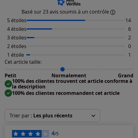
Basé sur 23 avis soumis à un contrôle
5 étoiles
Nombr
14
4 étoiles
Nomb
6
3 étoiles
Nomb
2
2 étoiles
Aucu
0
1 étoile
Nomb
1
Cet article taille:
Répartition du taillant selon les avis clients
Taille normalement : 88%
Taille petit : 13%
Petit
Normalement
Grand
Taille grand : 0%
100% des clientes trouvent cet article conforme à
la description
100% des clientes recommandent cet article
Trier par :
Les plus récents
Les plus récents
4
/5