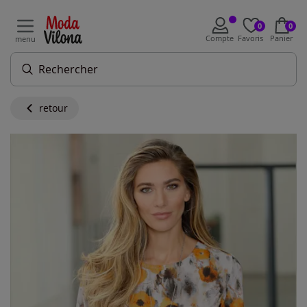
0
0
Compte
Favoris
Panier
menu
retour