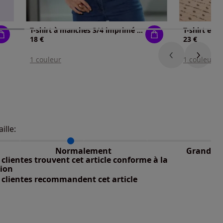
T-shirt à manches 3/4 imprimé en forme de cœur
T-shirt en 
18 €
23 €
1 couleur
1 couleur
aille:
du taillant selon les avis clients
 normalement : 89%
petit : 11%
Normalement
Grand
nible
 grand : 0%
clientes trouvent cet article conforme à la
tion
 clientes recommandent cet article