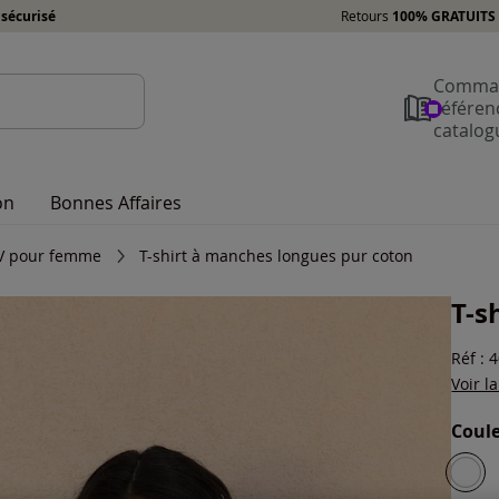
sécurisé
Retours
100% GRATUITS 
Comman
référen
catalog
on
Bonnes Affaires
l V pour femme
T-shirt à manches longues pur coton
T-s
Réf : 
Voir l
Coule