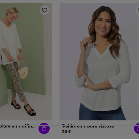
T-shirt long encolure en v affinante
T-shirt en v pure viscose
20 €