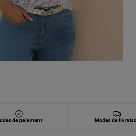
54 
56 
58 
odes de paiement
Modes de livrais