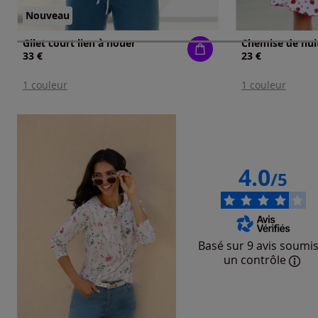
Nouveau
Gilet court lien à nouer
Chemise de nuit
33 €
23 €
1 couleur
1 couleur
4.0
/5
Basé sur 9 avis soumis
un contrôle