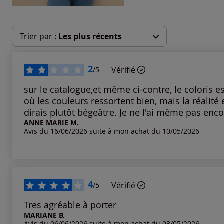
Trier par :
Les plus récents
Les plus récents
2
Vérifié
/5
Les plus anciens
sur le catalogue,et même ci-contre, le coloris 
où les couleurs ressortent bien, mais la réalité es
dirais plutôt bégeâtre. Je ne l'ai même pas en
Notes les plus élevées
ANNE MARIE M.
Avis du 16/06/2026 suite à mon achat du 10/05/2026
Notes les plus basses
4
Vérifié
/5
Tres agréable à porter
MARIANE B.
Avis du 06/06/2026 suite à mon achat du 03/05/2026