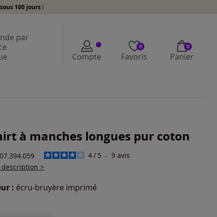
sous 100 jours
!
de par
ce
0
0
ue
Compte
Favoris
Panier
hirt à manches longues pur coton
4
/
5
-
9
avis
407.394.059
a description >
ur :
écru-bruyère imprimé