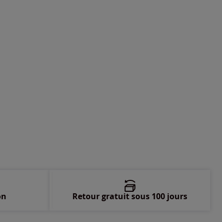
-
En stock
-
En stock
-
En stock
on
Retour gratuit sous 100 jours