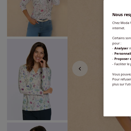
Nous resp
Chez Moda V
internet.
Certains so
pour :
-
Analyser
n
-
Personnal
-
Proposer d
- Faciliter le
Vous pouvez 
Pour refuser
plus sur l'ut