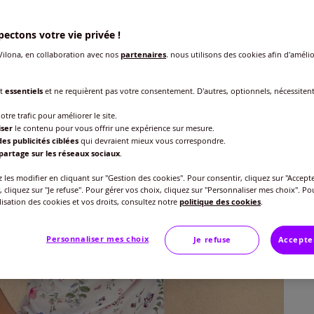
Taille
ectons votre vie privée !
Veu
ilona, en collaboration avec nos
partenaires
, nous utilisons des cookies afin d'amélio
Gu
40 
nt
essentiels
et ne requièrent pas votre consentement. D'autres, optionnels, nécessiten
25
42 
otre trafic pour améliorer le site.
iser
le contenu pour vous offrir une expérience sur mesure.
es publicités ciblées
qui devraient mieux vous correspondre.
44 
partage sur les réseaux sociaux
.
les modifier en cliquant sur "Gestion des cookies". Pour consentir, cliquez sur "Accepte
, cliquez sur "Je refuse". Pour gérer vos choix, cliquez sur "Personnaliser mes choix". Po
46 
ilisation des cookies et vos droits, consultez notre
politique des cookies
.
48 
Personnaliser mes choix
Je refuse
Accepte
50 
52 