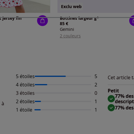
Exclu web
 jersey fin
Bottines largeur g*
85 €
Gemini
2 couleurs
5 étoiles
Nombre d'avis :
5
Cet article t
Répartition 
Taille
4 étoiles
Nombre d'avis :
2
Taille 
Petit
3 étoiles
Aucun avis dispo
0
Taille
77% des 
2 étoiles
Nombre d'avis :
1
descrip
 à
77% des
1 étoile
Nombre d'avis :
1