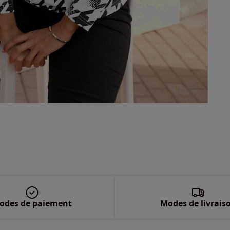
52 
54 
56 
58 
odes de paiement
Modes de livrais