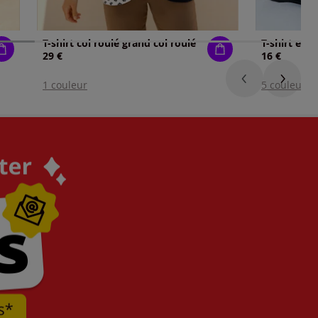
T-shirt col roulé grand col roulé
29 €
16 €
1 couleur
5 couleurs