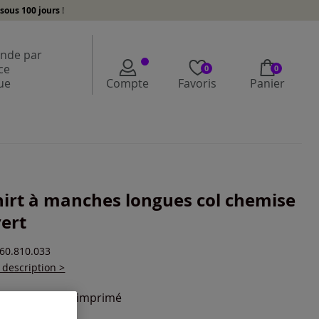
sous 100 jours
!
de par
ce
0
0
ue
Compte
Favoris
Panier
hirt à manches longues col chemise
ert
260.810.033
a description >
ur :
noir-écru imprimé