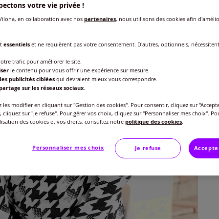
ectons votre vie privée !
ilona, en collaboration avec nos
partenaires
, nous utilisons des cookies afin d'amélio
Taille
Veu
nt
essentiels
et ne requièrent pas votre consentement. D'autres, optionnels, nécessiten
otre trafic pour améliorer le site.
Gu
40 
iser
le contenu pour vous offrir une expérience sur mesure.
es publicités ciblées
qui devraient mieux vous correspondre.
29
partage sur les réseaux sociaux
.
42 
les modifier en cliquant sur "Gestion des cookies". Pour consentir, cliquez sur "Accepte
, cliquez sur "Je refuse". Pour gérer vos choix, cliquez sur "Personnaliser mes choix". Po
44 
ilisation des cookies et vos droits, consultez notre
politique des cookies
.
46 
Personnaliser mes choix
Je refuse
Accepte
48 
50 