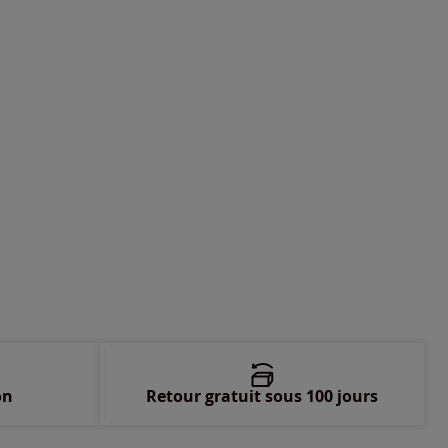
-
En stock
-
En stock
-
En stock
-
En stock
on
Retour gratuit sous 100 jours