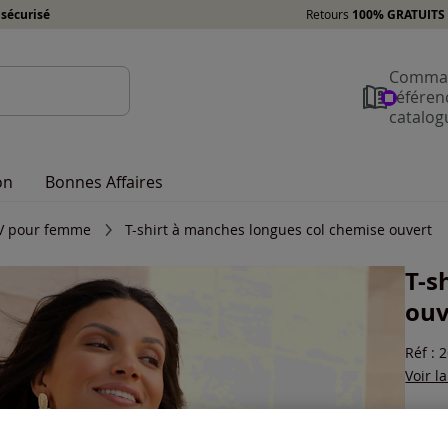
sécurisé
Retours
100% GRATUITS 
Comman
référen
catalog
on
Bonnes Affaires
l V pour femme
T-shirt à manches longues col chemise ouvert
T-s
ouv
Réf : 
Voir l
Coule