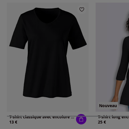
Nouveau
T-shirt classique avec encolure en v
13 €
25 €