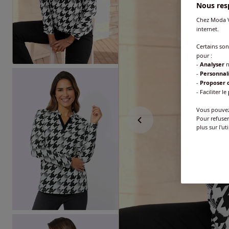
Nous resp
Chez Moda V
internet.
Certains so
pour :
-
Analyser
n
-
Personnal
-
Proposer d
- Faciliter le
Vous pouvez 
Pour refuser
plus sur l'ut