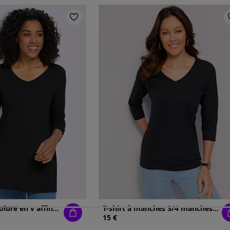
T-shirt long encolure en v affinante
T-shirt à manches 3/4 manches 3/4 mode
15 €