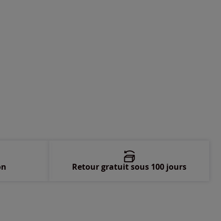
-
Disponible dans 3 semaines
-
épuisé
-
épuisé
-
épuisé
on
Retour gratuit sous 100 jours