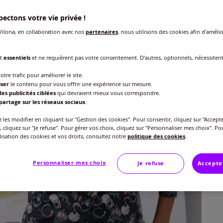
ectons votre vie privée !
Taille
ilona, en collaboration avec nos
partenaires
, nous utilisons des cookies afin d'amélio
Veu
nt
essentiels
et ne requièrent pas votre consentement. D'autres, optionnels, nécessiten
Gu
40 
otre trafic pour améliorer le site.
25
iser
le contenu pour vous offrir une expérience sur mesure.
es publicités ciblées
qui devraient mieux vous correspondre.
42 
partage sur les réseaux sociaux
.
les modifier en cliquant sur "Gestion des cookies". Pour consentir, cliquez sur "Accepte
44 
, cliquez sur "Je refuse". Pour gérer vos choix, cliquez sur "Personnaliser mes choix". Po
ilisation des cookies et vos droits, consultez notre
politique des cookies
.
46 
Personnaliser mes choix
Je refuse
Accepte
48 
50 