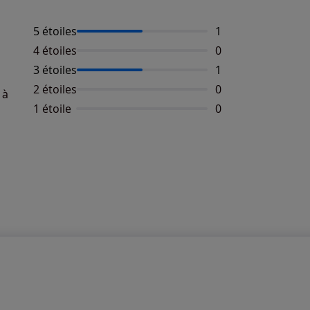
5 étoiles
Nombre d'avis :
1
4 étoiles
Aucun avis dispon
0
3 étoiles
Nombre d'avis :
1
2 étoiles
Aucun avis dispon
0
 à
1 étoile
Aucun avis dispon
0