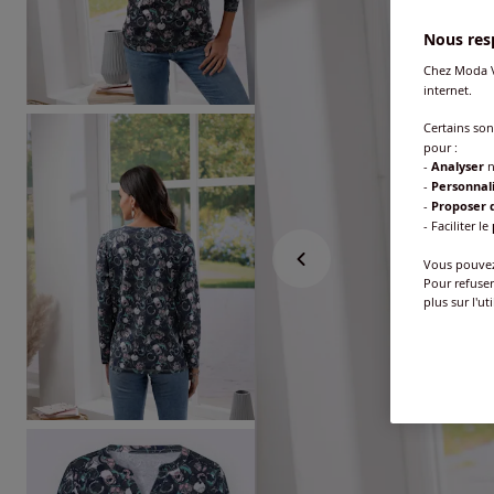
Nous resp
Chez Moda V
internet.
Certains so
pour :
-
Analyser
n
-
Personnal
-
Proposer d
- Faciliter le
Vous pouvez 
Pour refuser
plus sur l'ut