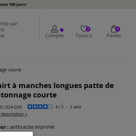
sous 100 jours
!
de par
ce
0
0
ue
Compte
Favoris
Panier
age courte
hirt à manches longues patte de
tonnage courte
4
/
5
-
2
avis
851.024.029
a description >
ur :
anthracite imprimé