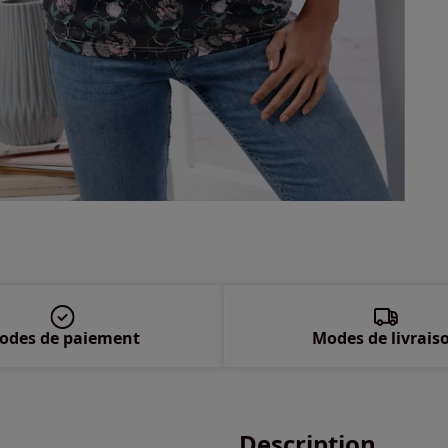
52 
54 
56 
58 
odes de paiement
Modes de livrais
Description