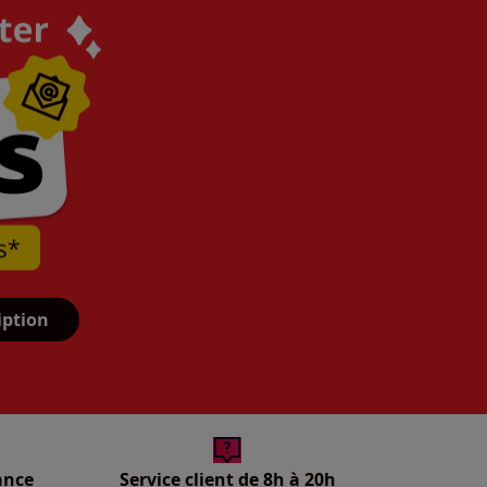
iption
ance
Service client de 8h à 20h