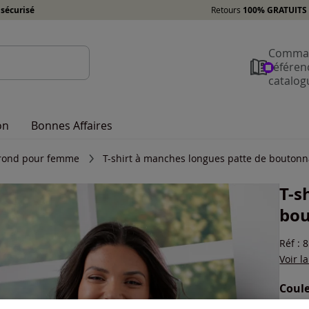
sécurisé
Retours
100% GRATUITS 
Comman
référen
catalog
on
Bonnes Affaires
l rond pour femme
T-shirt à manches longues patte de boutonn
T-s
bou
Réf : 
Voir l
Coule