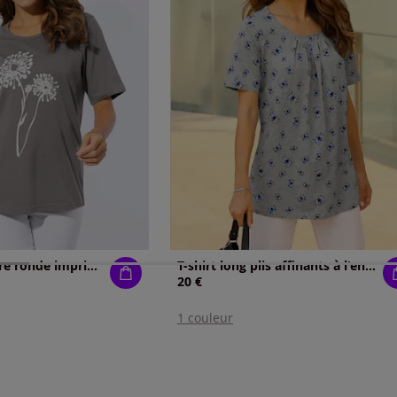
T-shirt à encolure ronde imprimé floral
T-shirt long plis affinants à l'encolure
20 €
1 couleur