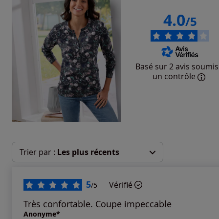
4.0
/5
Basé sur 2 avis soumis
un contrôle
Trier par :
Les plus récents
Les plus récents
5
Vérifié
/5
Les plus anciens
Très confortable. Coupe impeccable
Anonyme*