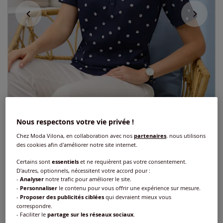
Nous respectons votre vie privée !
Chez Moda Vilona, en collaboration avec nos
partenaires
, nous utilisons
des cookies afin d'améliorer notre site internet.
Certains sont
essentiels
et ne requièrent pas votre consentement.
T-shirt à manches courtes revers aux
D'autres, optionnels, nécessitent votre accord pour :
-
Analyser
notre trafic pour améliorer le site.
manches
-
Personnaliser
le contenu pour vous offrir une expérience sur mesure.
-
Proposer des publicités ciblées
qui devraient mieux vous
Réf : 469.278.021
correspondre.
- Faciliter le
partage sur les réseaux sociaux
.