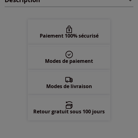
48 -
Disponible dans 1 semaine
50 -
En stock
52 -
épuisé
Paiement 100% sécurisé
54 -
En stock
Modes de paiement
56 -
En stock
58 -
épuisé
Modes de livraison
Retour gratuit sous 100 jours