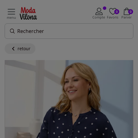
0
0
Compte
Favoris
Panier
menu
retour