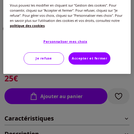
Vous pouvez les modifier en cliquant sur "Gestion des cookies". Pour
Couleur :
marine-écru imprimé
consentir, cliquez sur "Accepter et fermer". Pour refuser, cliquez sur "Je
Choisir une couleur :
refuse". Pour gérer vos choix, cliquez sur "Personnaliser mes choix". Pour
en savoir plus sur l'utilisation des cookies et vos droits, consultez notre
politique des cookies
.
Personnaliser mes choix
Taille :
Veuillez sélectionner une taille
Je refuse
Accepter et fermer
Guide des tailles
40 -
En stock
25
€
42 -
En stock
Ajouter au panier
44 -
Disponible dans 1 semaine
Caractéristiques
46 -
En stock
Description