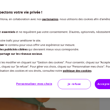
ectons votre vie privée !
ilona, en collaboration avec nos
partenaires
, nous utilisons des cookies afin d'amélio
nt
essentiels
et ne requièrent pas votre consentement. D'autres, optionnels, nécessiten
Taille
otre trafic pour améliorer le site.
iser
le contenu pour vous offrir une expérience sur mesure.
Veu
es publicités ciblées
qui devraient mieux vous correspondre.
partage sur les réseaux sociaux
.
Gu
40 
les modifier en cliquant sur "Gestion des cookies". Pour consentir, cliquez sur "Accepte
, cliquez sur "Je refuse". Pour gérer vos choix, cliquez sur "Personnaliser mes choix". Po
15
ilisation des cookies et vos droits, consultez notre
politique des cookies
.
42 
Personnaliser mes choix
Je refuse
Accepte
44 
46 