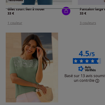
Gilet court lien à nouer
33 €
33 €
1 couleur
3 couleurs
4.5
/5
Basé sur 13 avis soumi
un contrôle