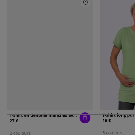
T-shirt long pu
T-shirt en dentelle manches avec dentelle transparente
16 €
27 €
5 couleurs
2 couleurs