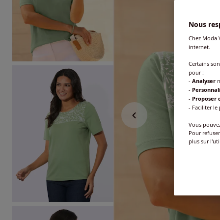
Nous resp
Chez Moda V
internet.
Certains so
pour :
-
Analyser
n
-
Personnal
-
Proposer d
- Faciliter le
Vous pouvez 
Pour refuser
plus sur l'ut