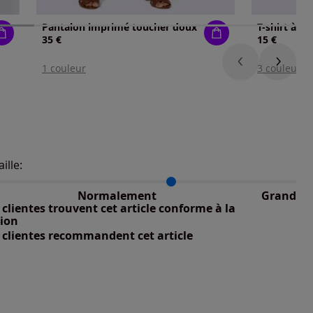
Pantalon imprimé toucher doux
35 €
15 €
1 couleur
3 couleurs
aille:
du taillant selon les avis clients
 normalement : 75%
petit : 0%
Normalement
Grand
nible
 grand : 25%
clientes trouvent cet article conforme à la
tion
 clientes recommandent cet article
nible