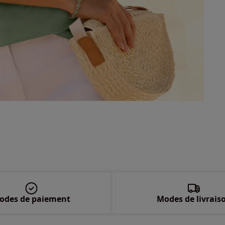
48 
50 
52 
54 
56 
58 
odes de paiement
Modes de livrais