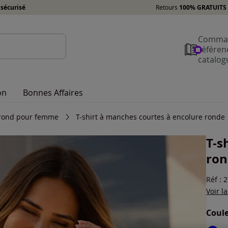
sécurisé
Retours
100% GRATUITS 
Comman
référen
catalog
on
Bonnes Affaires
l rond pour femme
T-shirt à manches courtes à encolure ronde
T-s
ro
Réf : 
Voir l
Coule
Choisi