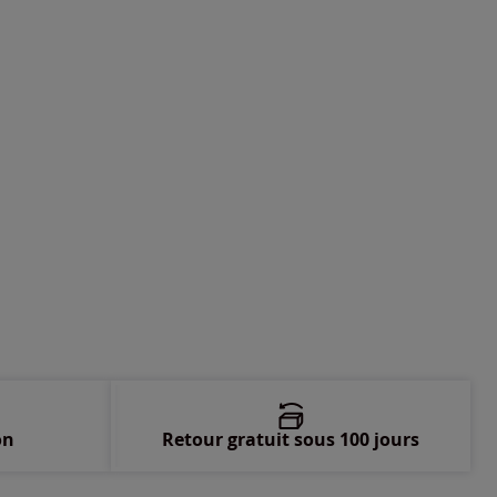
-
En stock
-
En stock
-
En stock
-
En stock
-
En stock
-
En stock
on
Retour gratuit sous 100 jours