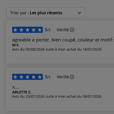
Trier par :
Les plus récents
Les plus récents
5
Vérifié
/5
Les plus anciens
agreable a porter, bien coupé, couleur et motif s
M F.
Avis du 05/08/2026 suite à mon achat du 18/07/2026
Notes les plus élevées
Notes les plus basses
5
Vérifié
/5
x....
ARLETTE C.
Avis du 23/07/2026 suite à mon achat du 08/07/2026