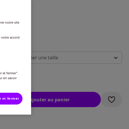
rer notre site
t votre accord
 :
illez sélectionner une taille
ide des tailles
-
En stock
r et fermer".
ur en savoir
€
-
En stock
r et fermer
Ajouter au panier
-
En stock
-
En stock