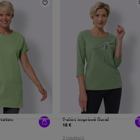
r coton
T-shirt imprimé floral
18 €
3 couleurs