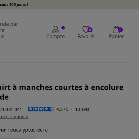
sous 100 jours
!
de par
ce
0
0
ue
Compte
Favoris
Panier
hirt à manches courtes à encolure
nde
4.5
/
5
-
13
avis
271.431.041
a description >
ur :
eucalyptus-écru
r une couleur :