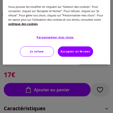
Couleur :
bleu-vert-blanc imprimé
Vous pouvez les modifier en cliquant sur "Gestion des cookies". Pour
consentir, cliquez sur "Accepter et fermer". Pour refuser, cliquez sur "Je
Choisir une couleur :
refuse". Pour gérer vos choix, cliquez sur "Personnaliser mes choix". Pour
en savoir plus sur l'utilisation des cookies et vos droits, consultez notre
politique des cookies
.
Personnaliser mes choix
Taille :
Je refuse
Accepter et fermer
Veuillez sélectionner une taille
Guide des tailles
40 -
épuisé
17
€
42 -
épuisé
Ajouter au panier
44 -
En stock
Caractéristiques
46 -
épuisé