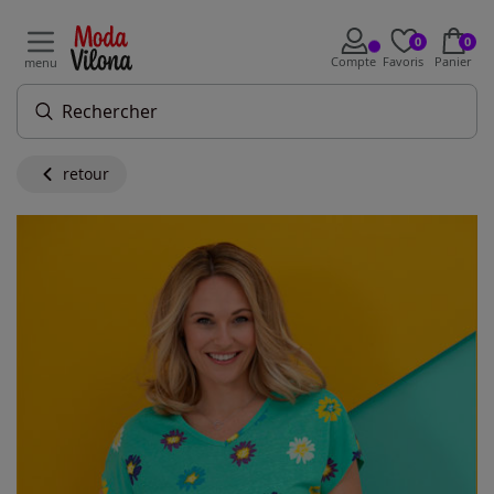
0
0
Compte
Favoris
Panier
menu
retour