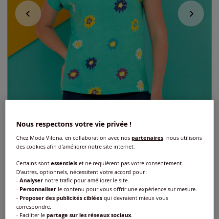
Nous respectons votre vie privée !
Chez Moda Vilona, en collaboration avec nos
partenaires
, nous utilisons
des cookies afin d'améliorer notre site internet.
Exclu web
Certains sont
essentiels
et ne requièrent pas votre consentement.
D'autres, optionnels, nécessitent votre accord pour :
T-shirt à manches courtes imprimé floral
-
Analyser
notre trafic pour améliorer le site.
-
Personnaliser
le contenu pour vous offrir une expérience sur mesure.
-
Proposer des publicités ciblées
qui devraient mieux vous
Réf : 206.360.008
correspondre.
- Faciliter le
partage sur les réseaux sociaux
.