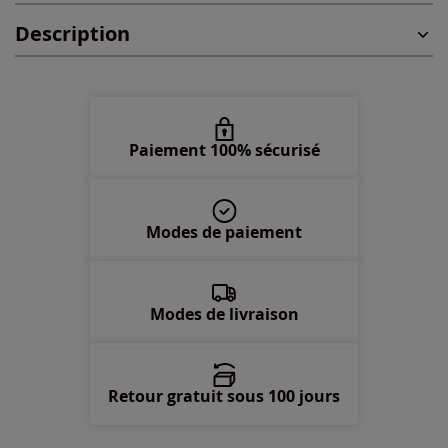
Description
48 -
épuisé
50 -
épuisé
52 -
En stock
Paiement 100% sécurisé
54 -
épuisé
Modes de paiement
56 -
épuisé
58 -
épuisé
Modes de livraison
Retour gratuit sous 100 jours