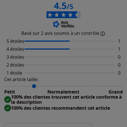
4.5
/5
Basé sur 2 avis soumis à un contrôle
5 étoiles
Nomb
1
4 étoiles
Nomb
1
3 étoiles
Aucu
0
2 étoiles
Aucu
0
1 étoile
Aucu
0
Cet article taille:
Répartition du taillant selon les avis clients
Taille normalement : 50%
Taille petit : 50%
Petit
Normalement
Grand
Taille grand : 0%
100% des clientes trouvent cet article conforme à
la description
100% des clientes recommandent cet article