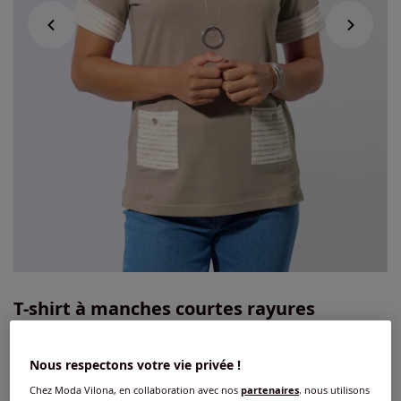
T-shirt à manches courtes rayures
contrastées
Nous respectons votre vie privée !
4.5
/
5
-
2
avis
Réf : 200.240.027
Chez Moda Vilona, en collaboration avec nos
partenaires
, nous utilisons