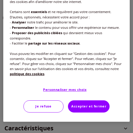
des cookies afin d'améliorer notre site internet.
Couleur :
beige
Certains sont
essentiels
et ne requièrent pas votre consentement.
Choisir une couleur :
D'autres, optionnels, nécessitent votre accord pour :
-
Analyser
notre trafic pour améliorer le site.
-
Personnaliser
le contenu pour vous offrir une expérience sur mesure.
-
Proposer des publicités ciblées
qui devraient mieux vous
correspondre.
- Faciliter le
partage sur les réseaux sociaux
.
Taille :
Vous pouvez les modifier en cliquant sur "Gestion des cookies". Pour
consentir, cliquez sur "Accepter et fermer". Pour refuser, cliquez sur "Je
Veuillez sélectionner une taille
refuse". Pour gérer vos choix, cliquez sur "Personnaliser mes choix". Pour
en savoir plus sur l'utilisation des cookies et vos droits, consultez notre
politique des cookies
.
Guide des tailles
38 -
En stock
30
€
Personnaliser mes choix
40 -
En stock
Ajouter au panier
Je refuse
Accepter et fermer
42 -
En stock
Caractéristiques
44 -
En stock