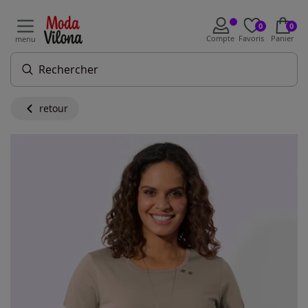
0
0
Compte
Favoris
Panier
menu
retour