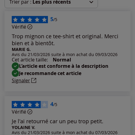
Trier par :
Les plus récents
Les plus récents
5
/5
Vérifié
Les plus anciens
Trop mignon ce tee-shirt et original. Merci
bien et à bientôt.
Notes les plus élevées
MARIE G.
Avis du 21/03/2026 suite à mon achat du 09/03/2026
Cet article taille:
Normal
Notes les plus basses
L’article est conforme à la description
Je recommande cet article
Signaler
4
/5
Vérifié
Je l'ai retourné car un peu trop petit.
YOLAINE V.
Avis du 21/03/2026 suite à mon achat du 07/03/2026