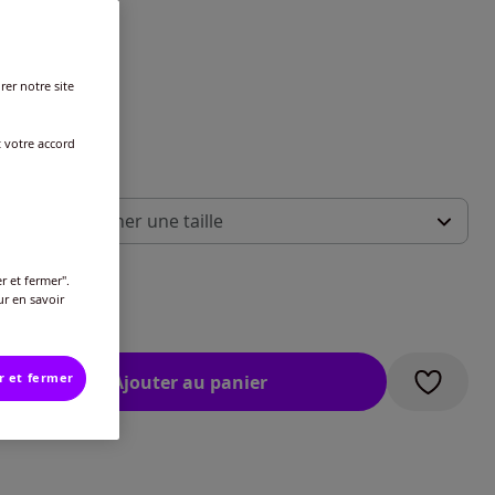
rer notre site
t votre accord
 :
illez sélectionner une taille
ide des tailles
-
En stock
r et fermer".
ur en savoir
€
-
En stock
r et fermer
Ajouter au panier
-
En stock
-
En stock