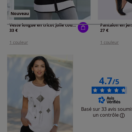
Nouveau
Veste longue en tricot jolie coupe longue moderne
33 €
27 €
1 couleur
1 couleur
4.7
/5
Basé sur 33 avis soumi
un contrôle