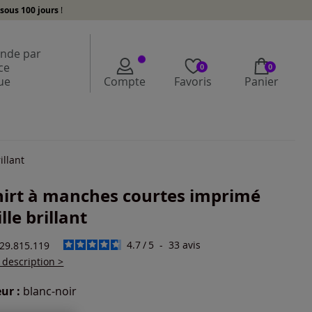
sous 100 jours
!
de par
ce
0
0
ue
Compte
Favoris
Panier
illant
hirt à manches courtes imprimé
lle brillant
4.7
/
5
-
33
avis
129.815.119
a description >
ur :
blanc-noir
r une couleur :