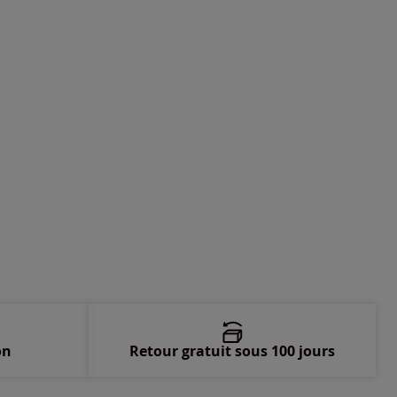
-
En stock
-
En stock
-
En stock
-
En stock
-
En stock
-
En stock
on
Retour gratuit sous 100 jours