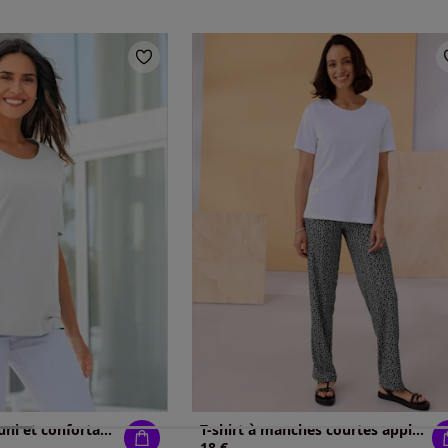
T-shirt féminin uni et confortable
T-shirt à manches courtes applications florales
18 €