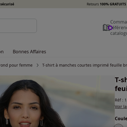
sécurisé
Retours
100% GRATUITS 
Comman
référen
catalog
on
Bonnes Affaires
l rond pour femme
T-shirt à manches courtes imprimé feuille br
T-s
feui
Réf : 
Voir l
Coule
Choisi