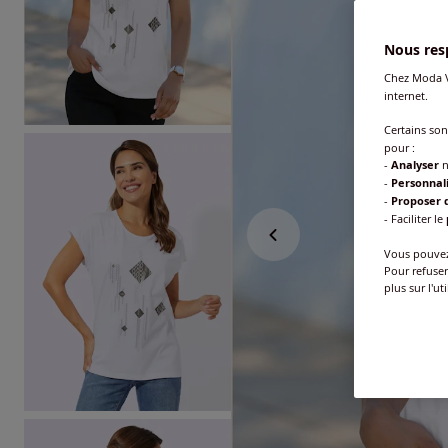
Nous resp
Chez Moda V
internet.
Certains so
pour :
-
Analyser
n
-
Personnal
-
Proposer d
- Faciliter le
Vous pouvez 
Pour refuser
plus sur l'ut