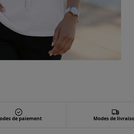
48 
50 
52 
54 
56 
58 
odes de paiement
Modes de livrais