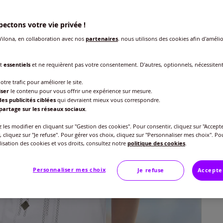
ectons votre vie privée !
ilona, en collaboration avec nos
partenaires
, nous utilisons des cookies afin d'amélio
nt
essentiels
et ne requièrent pas votre consentement. D'autres, optionnels, nécessiten
Taille
otre trafic pour améliorer le site.
iser
le contenu pour vous offrir une expérience sur mesure.
Veu
es publicités ciblées
qui devraient mieux vous correspondre.
partage sur les réseaux sociaux
.
Gu
40 
les modifier en cliquant sur "Gestion des cookies". Pour consentir, cliquez sur "Accepte
, cliquez sur "Je refuse". Pour gérer vos choix, cliquez sur "Personnaliser mes choix". Po
18
ilisation des cookies et vos droits, consultez notre
politique des cookies
.
42 
Personnaliser mes choix
Je refuse
Accepte
44 
46 