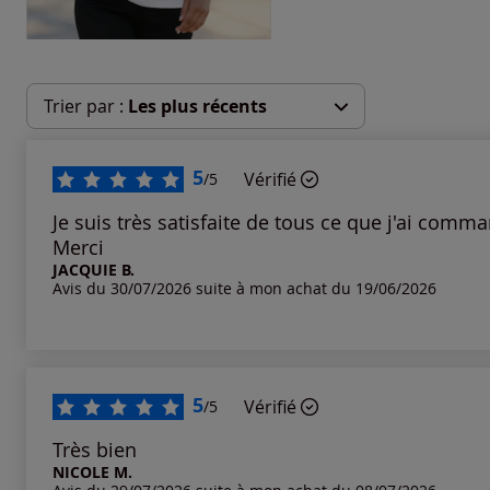
Trier par :
Les plus récents
Les plus récents
5
Vérifié
/5
Les plus anciens
Je suis très satisfaite de tous ce que j'ai com
Merci
JACQUIE B.
Notes les plus élevées
Avis du 30/07/2026 suite à mon achat du 19/06/2026
Notes les plus basses
5
Vérifié
/5
Très bien
NICOLE M.