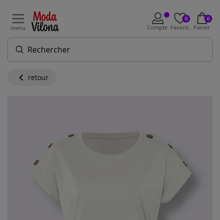
0
0
Compte
Favoris
Panier
menu
retour