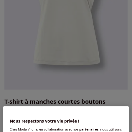
T-shirt à manches courtes boutons
imitation corne
4.7
/
5
-
36
avis
Réf : 250.124.098
Nous respectons votre vie privée !
Chez Moda Vilona, en collaboration avec nos
partenaires
, nous utilisons