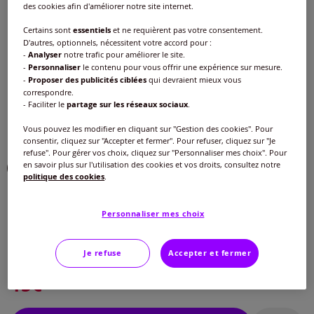
des cookies afin d'améliorer notre site internet.
Couleur :
écru
Certains sont
essentiels
et ne requièrent pas votre consentement.
Choisir une couleur :
D'autres, optionnels, nécessitent votre accord pour :
-
Analyser
notre trafic pour améliorer le site.
-
Personnaliser
le contenu pour vous offrir une expérience sur mesure.
-
Proposer des publicités ciblées
qui devraient mieux vous
correspondre.
- Faciliter le
partage sur les réseaux sociaux
.
Vous pouvez les modifier en cliquant sur "Gestion des cookies". Pour
consentir, cliquez sur "Accepter et fermer". Pour refuser, cliquez sur "Je
refuse". Pour gérer vos choix, cliquez sur "Personnaliser mes choix". Pour
en savoir plus sur l'utilisation des cookies et vos droits, consultez notre
politique des cookies
.
Taille :
Personnaliser mes choix
Veuillez sélectionner une taille
Guide des tailles
Je refuse
Accepter et fermer
40 -
En stock
15
€
42 -
En stock