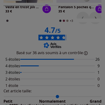
Veste en tricot joli motif à rayures
Pantalon 5 poches qualité extensible
33 €
35 €
+3
4.7
/5
Basé sur 36 avis soumis à un contrôle
5 étoiles
Nombr
26
4 étoiles
Nomb
9
3 étoiles
Nomb
1
2 étoiles
Aucu
0
1 étoile
Aucu
0
Cet article taille:
Répartition du taillant selon les avis clients
Taille normalement : 85%
Taille petit : 0%
Petit
Normalement
Grand
Taille grand : 15%