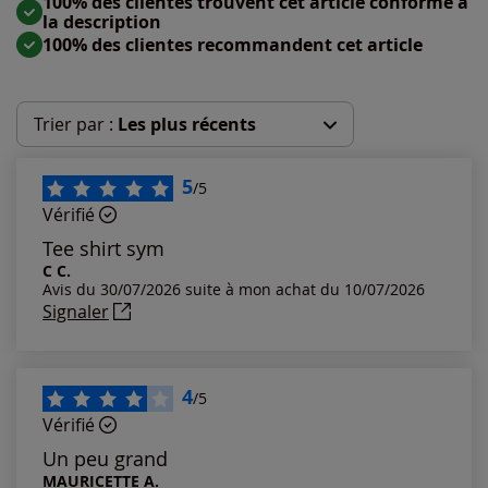
100% des clientes trouvent cet article conforme à
la description
100% des clientes recommandent cet article
Trier par :
Les plus récents
Les plus récents
5
/5
Vérifié
Les plus anciens
Tee shirt sym
C C.
Avis du 30/07/2026 suite à mon achat du 10/07/2026
Notes les plus élevées
Signaler
Notes les plus basses
4
/5
Vérifié
Un peu grand
MAURICETTE A.