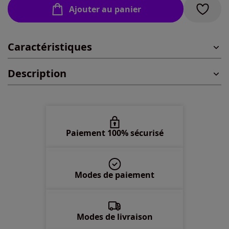
Ajouter au panier
44 -
En stock
Caractéristiques
46 -
En stock
Description
48 -
En stock
50 -
En stock
52 -
En stock
Paiement 100% sécurisé
54 -
Disponible dans 4 semaines
Modes de paiement
56 -
Disponible dans 4 semaines
58 -
Disponible dans 4 semaines
Modes de livraison