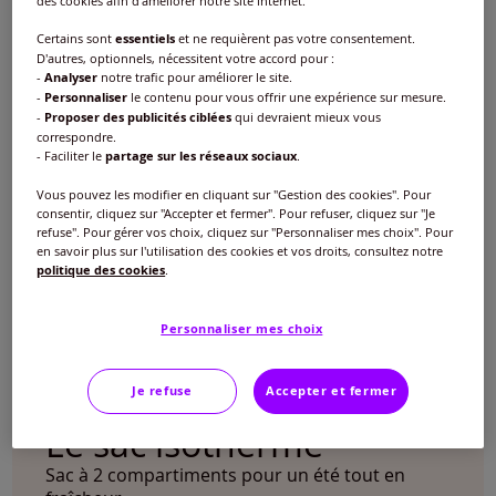
des cookies afin d'améliorer notre site internet.
Certains sont
essentiels
et ne requièrent pas votre consentement.
D'autres, optionnels, nécessitent votre accord pour :
-
Analyser
notre trafic pour améliorer le site.
-
Personnaliser
le contenu pour vous offrir une expérience sur mesure.
-
Proposer des publicités ciblées
qui devraient mieux vous
correspondre.
- Faciliter le
partage sur les réseaux sociaux
.
Vous pouvez les modifier en cliquant sur "Gestion des cookies". Pour
consentir, cliquez sur "Accepter et fermer". Pour refuser, cliquez sur "Je
refuse". Pour gérer vos choix, cliquez sur "Personnaliser mes choix". Pour
en savoir plus sur l'utilisation des cookies et vos droits, consultez notre
politique des cookies
.
Personnaliser mes choix
Je refuse
Accepter et fermer
Le sac isotherme
Sac à 2 compartiments pour un été tout en