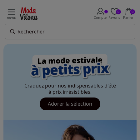
0
0
Compte
Favoris
Panier
menu
Craquez pour nos indispensables d'été
à prix irrésistibles.
Adorer la sélection