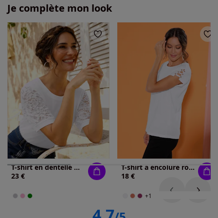
Je complète mon look
T-shirt en dentelle manches bouffantes discrètes
T-shirt à encolure ronde couleurs faciles à assortir
23 €
18 €
+1
4.7
/5