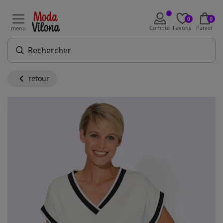
0
0
Compte
Favoris
Panier
menu
retour