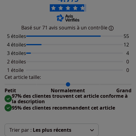
Basé sur 71 avis soumis à un contrôle
5 étoiles
Nombr
55
4 étoiles
Nombr
12
3 étoiles
Nomb
4
2 étoiles
Aucu
0
1 étoile
Aucu
0
Cet article taille:
Répartition du taillant selon les avis clients
Taille normalement : 91%
Taille petit : 7%
Petit
Normalement
Grand
Taille grand : 2%
97% des clientes trouvent cet article conforme à
la description
95% des clientes recommandent cet article
Trier par :
Les plus récents