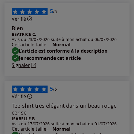
Les plus récents
5
/5
Vérifié
Les plus anciens
Bien
BEATRICE C.
Avis du 23/07/2026 suite à mon achat du 06/07/2026
Notes les plus élevées
Cet article taille:
Normal
L’article est conforme à la description
Notes les plus basses
Je recommande cet article
Signaler
5
/5
Vérifié
Tee-shirt très élégant dans un beau rouge
cerise
ISABELLE B.
Avis du 17/07/2026 suite à mon achat du 01/07/2026
Cet article taille:
Normal