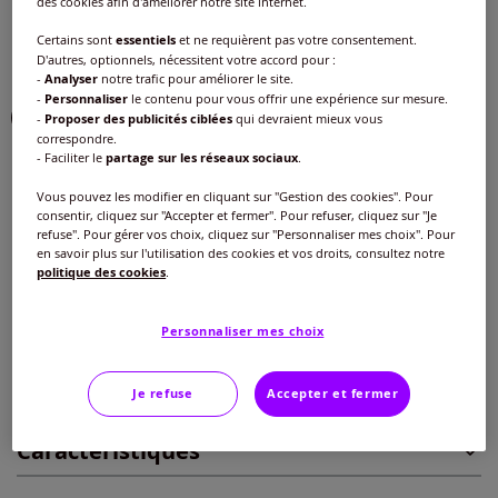
des cookies afin d'améliorer notre site internet.
Choisir une couleur :
Certains sont
essentiels
et ne requièrent pas votre consentement.
D'autres, optionnels, nécessitent votre accord pour :
-
Analyser
notre trafic pour améliorer le site.
-
Personnaliser
le contenu pour vous offrir une expérience sur mesure.
-
Proposer des publicités ciblées
qui devraient mieux vous
correspondre.
- Faciliter le
partage sur les réseaux sociaux
.
Taille :
Vous pouvez les modifier en cliquant sur "Gestion des cookies". Pour
Veuillez sélectionner une taille
consentir, cliquez sur "Accepter et fermer". Pour refuser, cliquez sur "Je
refuse". Pour gérer vos choix, cliquez sur "Personnaliser mes choix". Pour
Guide des tailles
en savoir plus sur l'utilisation des cookies et vos droits, consultez notre
40 -
épuisé
politique des cookies
.
16
€
42 -
En stock
Personnaliser mes choix
Ajouter au panier
44 -
épuisé
Je refuse
Accepter et fermer
Caractéristiques
46 -
épuisé