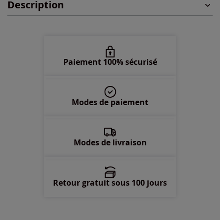
Description
48 -
épuisé
50 -
épuisé
52 -
épuisé
Paiement 100% sécurisé
54 -
épuisé
Modes de paiement
56 -
En stock
58 -
épuisé
Modes de livraison
Retour gratuit sous 100 jours