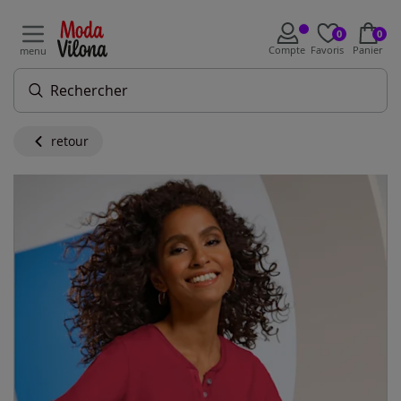
0
0
Compte
Favoris
Panier
menu
retour