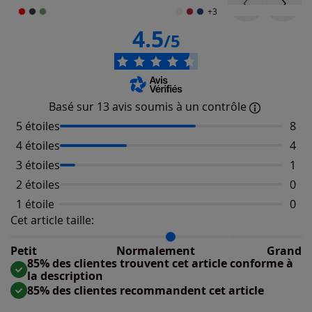
+3
4.5
/5
Basé sur 13 avis soumis à un contrôle
5 étoiles
Nomb
8
4 étoiles
Nomb
4
3 étoiles
Nomb
1
2 étoiles
Aucu
0
1 étoile
Aucu
0
Cet article taille:
Répartition du taillant selon les avis clients
Taille normalement : 86%
Taille petit : 0%
Petit
Normalement
Grand
Taille grand : 14%
85% des clientes trouvent cet article conforme à
la description
85% des clientes recommandent cet article