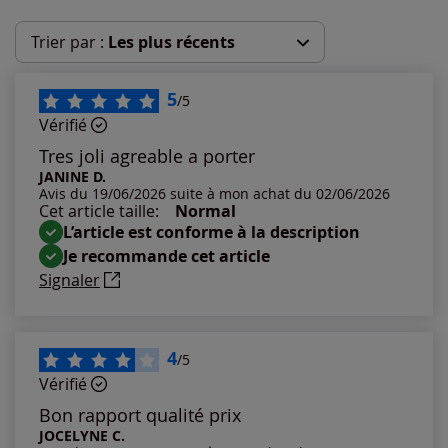
Trier par :
Les plus récents
Les plus récents
5
/5
Vérifié
Les plus anciens
Tres joli agreable a porter
JANINE D.
Avis du 19/06/2026 suite à mon achat du 02/06/2026
Notes les plus élevées
Cet article taille:
Normal
L’article est conforme à la description
Notes les plus basses
Je recommande cet article
Signaler
4
/5
Vérifié
Bon rapport qualité prix
JOCELYNE C.