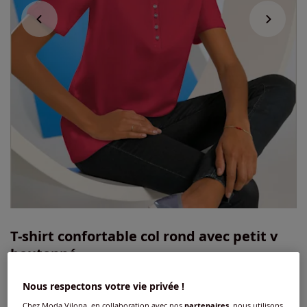
T-shirt confortable col rond avec petit v
boutonné
4.5
/
5
-
13
avis
Réf : 537.095.052
Nous respectons votre vie privée !
Chez Moda Vilona, en collaboration avec nos
partenaires
, nous utilisons