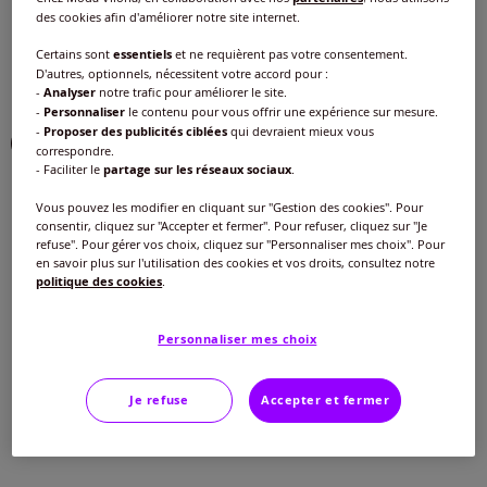
des cookies afin d'améliorer notre site internet.
Couleur :
rouge
Choisir une couleur :
Certains sont
essentiels
et ne requièrent pas votre consentement.
D'autres, optionnels, nécessitent votre accord pour :
-
Analyser
notre trafic pour améliorer le site.
-
Personnaliser
le contenu pour vous offrir une expérience sur mesure.
-
Proposer des publicités ciblées
qui devraient mieux vous
correspondre.
- Faciliter le
partage sur les réseaux sociaux
.
Vous pouvez les modifier en cliquant sur "Gestion des cookies". Pour
consentir, cliquez sur "Accepter et fermer". Pour refuser, cliquez sur "Je
Taille :
refuse". Pour gérer vos choix, cliquez sur "Personnaliser mes choix". Pour
en savoir plus sur l'utilisation des cookies et vos droits, consultez notre
40 -
En stock
politique des cookies
.
Guide des tailles
40 -
En stock
Personnaliser mes choix
20
€
42 -
épuisé
Je refuse
Accepter et fermer
Ajouter au panier
44 -
épuisé