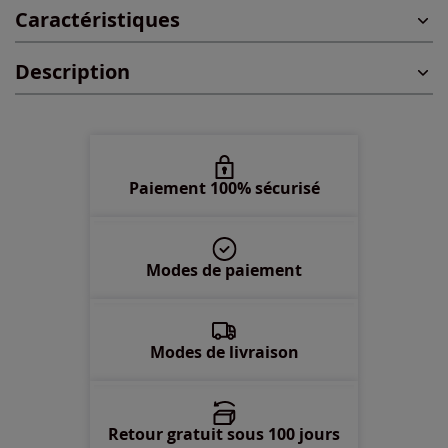
Caractéristiques
46 -
épuisé
Description
48 -
épuisé
50 -
épuisé
52 -
épuisé
Paiement 100% sécurisé
54 -
épuisé
Modes de paiement
56 -
épuisé
58 -
épuisé
Modes de livraison
Retour gratuit sous 100 jours