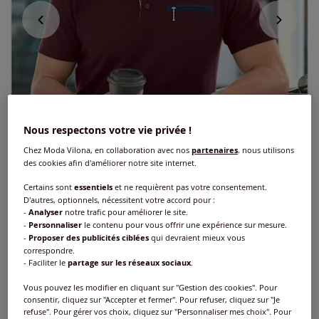
Nous respectons votre vie privée !
Chez Moda Vilona, en collaboration avec nos
partenaires
, nous utilisons
des cookies afin d'améliorer notre site internet.
Certains sont
essentiels
et ne requièrent pas votre consentement.
D'autres, optionnels, nécessitent votre accord pour :
-
Analyser
notre trafic pour améliorer le site.
-
Personnaliser
le contenu pour vous offrir une expérience sur mesure.
-
Proposer des publicités ciblées
qui devraient mieux vous
T-shirt à manches courtes contrastes
correspondre.
sportifs
- Faciliter le
partage sur les réseaux sociaux
.
Vous pouvez les modifier en cliquant sur "Gestion des cookies". Pour
Réf : 394.125.003
consentir, cliquez sur "Accepter et fermer". Pour refuser, cliquez sur "Je
refuse". Pour gérer vos choix, cliquez sur "Personnaliser mes choix". Pour