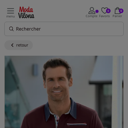
0
0
Compte
Favoris
Panier
menu
retour