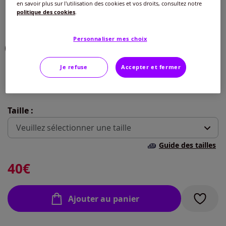
en savoir plus sur l'utilisation des cookies et vos droits, consultez notre
Couleur :
bordeaux
politique des cookies
.
Choisir une couleur :
Personnaliser mes choix
Je refuse
Accepter et fermer
Taille :
Veuillez sélectionner une taille
Guide des tailles
S -
En stock
40
€
M -
En stock
Ajouter au panier
L -
En stock