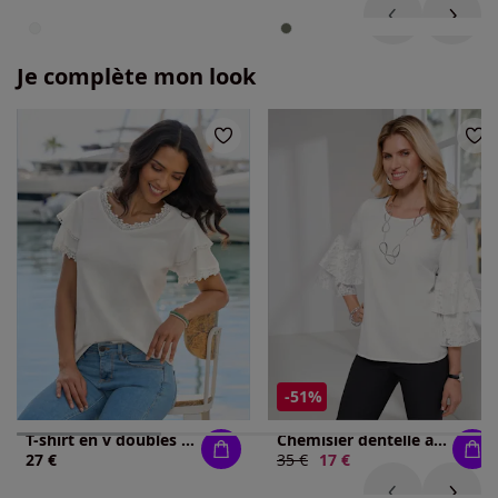
Je complète mon look
-51%
T-shirt en v doubles manches chauve-souris
Chemisier dentelle aux manches
27 €
Ancien prix :
35 €
Nouveau prix :
17 €