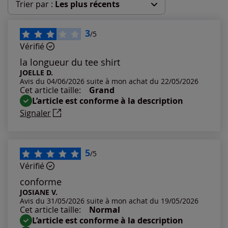
Trier par :
Les plus récents
Les plus récents
3
/5
Vérifié
Les plus anciens
la longueur du tee shirt
JOELLE D.
Avis du 04/06/2026 suite à mon achat du 22/05/2026
Notes les plus élevées
Cet article taille:
Grand
L’article est conforme à la description
Notes les plus basses
Signaler
5
/5
Vérifié
conforme
JOSIANE V.
Avis du 31/05/2026 suite à mon achat du 19/05/2026
Cet article taille:
Normal
L’article est conforme à la description