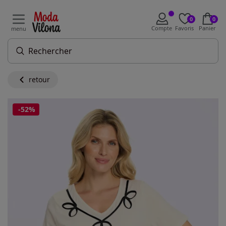
0
0
Compte
Favoris
Panier
menu
retour
-52%