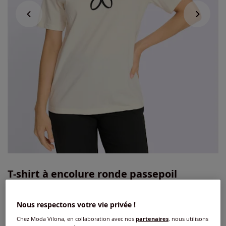
T-shirt à encolure ronde passepoil
contrastant à l'encolure
Nous respectons votre vie privée !
4.3
/
5
-
3
avis
Réf : 459.886.005
Chez Moda Vilona, en collaboration avec nos
partenaires
, nous utilisons