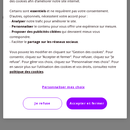
des cookies afin d'améliorer notre site internet.
Couleur :
couleur ivoire
Certains sont
essentiels
et ne requièrent pas votre consentement.
Choisir une couleur :
D'autres, optionnels, nécessitent votre accord pour :
-
Analyser
notre trafic pour améliorer le site.
-
Personnaliser
le contenu pour vous offrir une expérience sur mesure.
-
Proposer des publicités ciblées
qui devraient mieux vous
correspondre.
- Faciliter le
partage sur les réseaux sociaux
.
Vous pouvez les modifier en cliquant sur "Gestion des cookies". Pour
Taille :
consentir, cliquez sur "Accepter et fermer". Pour refuser, cliquez sur "Je
refuse". Pour gérer vos choix, cliquez sur "Personnaliser mes choix". Pour
Veuillez sélectionner une taille
en savoir plus sur l'utilisation des cookies et vos droits, consultez notre
politique des cookies
.
Guide des tailles
40 -
En stock
Nouveau prix :
12
€*
Réduction :
-52%
Ancien prix :
25 €
Personnaliser mes choix
42 -
En stock
Ajouter au panier
Je refuse
Accepter et fermer
44 -
En stock
*Dans la limite des stocks disponibles
46 -
En stock