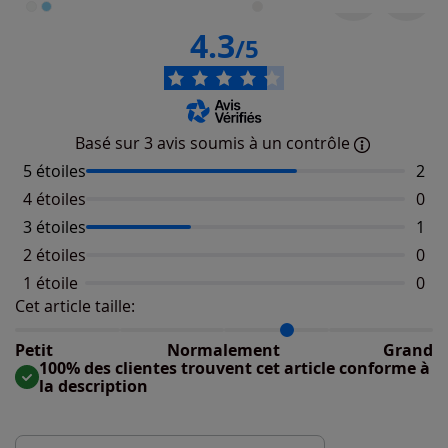
4.3
/5
Basé sur 3 avis soumis à un contrôle
5 étoiles
Nomb
2
4 étoiles
Aucu
0
3 étoiles
Nomb
1
2 étoiles
Aucu
0
1 étoile
Aucu
0
Cet article taille:
Répartition du taillant selon les avis clients
Taille normalement : 67%
Taille petit : 0%
Petit
Normalement
Grand
Taille grand : 33%
100% des clientes trouvent cet article conforme à
la description