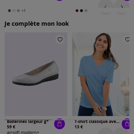
+1
Je complète mon look
Ballerines largeur g*
T-shirt classique avec encolure en v
59 €
13 €
airsoft modern+