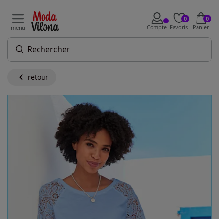
0
0
Compte
Favoris
Panier
menu
retour