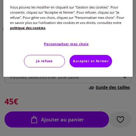
Couleur :
bleu glacier
Vous pouvez les modifier en cliquant sur "Gestion des cookies". Pour
consentir, cliquez sur "Accepter et fermer". Pour refuser, cliquez sur "Je
Choisir une couleur :
refuse". Pour gérer vos choix, cliquez sur "Personnaliser mes choix". Pour
en savoir plus sur l'utilisation des cookies et vos droits, consultez notre
politique des cookies
.
Personnaliser mes choix
Je refuse
Accepter et fermer
Taille :
Veuillez sélectionner une taille
Guide des tailles
36 -
Disponible dans 7 semaines
45
€
38 -
Disponible dans 7 semaines
Ajouter au panier
40 -
Disponible dans 7 semaines