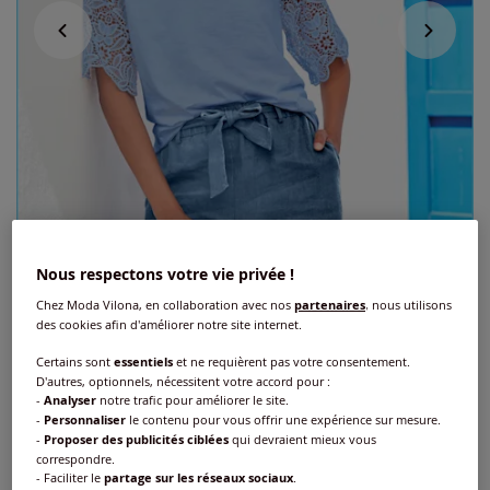
Nous respectons votre vie privée !
Chez Moda Vilona, en collaboration avec nos
partenaires
, nous utilisons
des cookies afin d'améliorer notre site internet.
Certains sont
essentiels
et ne requièrent pas votre consentement.
T-shirt à encolure ronde manches en
D'autres, optionnels, nécessitent votre accord pour :
dentelle
-
Analyser
notre trafic pour améliorer le site.
-
Personnaliser
le contenu pour vous offrir une expérience sur mesure.
-
Proposer des publicités ciblées
qui devraient mieux vous
Réf : 537.050.039
correspondre.
- Faciliter le
partage sur les réseaux sociaux
.