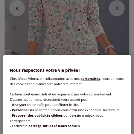
Nous respectons votre vie privée !
Chez Moda Vilona, en collaboration avec nos
partenaires
, nous utilisons
des cookies afin d'améliorer notre site internet.
Certains sont
essentiels
et ne requièrent pas votre consentement.
D'autres, optionnels, nécessitent votre accord pour :
T-shirt à col montant 95% coton
-
Analyser
notre trafic pour améliorer le site.
-
Personnaliser
le contenu pour vous offrir une expérience sur mesure.
Réf : 298.813.019
-
Proposer des publicités ciblées
qui devraient mieux vous
correspondre.
- Faciliter le
partage sur les réseaux sociaux
.
Couleur :
écru-mauve imprimé