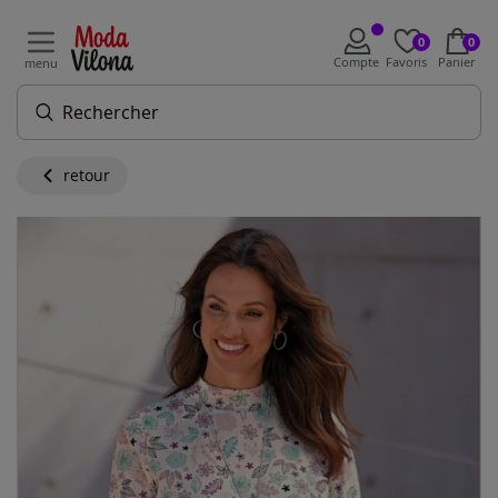
0
0
Compte
Favoris
Panier
menu
retour