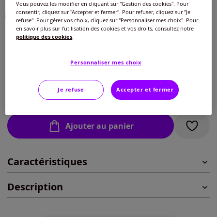
Vous pouvez les modifier en cliquant sur "Gestion des cookies". Pour
consentir, cliquez sur "Accepter et fermer". Pour refuser, cliquez sur "Je
refuse". Pour gérer vos choix, cliquez sur "Personnaliser mes choix". Pour
en savoir plus sur l'utilisation des cookies et vos droits, consultez notre
politique des cookies
.
Taille :
Veuillez sélectionner une taille
Personnaliser mes choix
Guide des tailles
38 -
En stock
Je refuse
Accepter et fermer
35
€
40 -
En stock
Ajouter au panier
42 -
En stock
Caractéristiques
44 -
En stock
Description
46 -
En stock
48 -
En stock