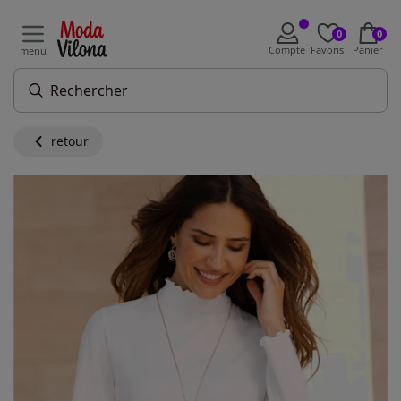
0
0
Compte
Favoris
Panier
menu
retour