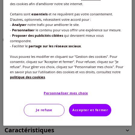
des cookies afin d'améliorer notre site internet.
Couleur :
écru
Certains sont
essentiels
et ne requièrent pas votre consentement.
Choisir une couleur :
D'autres, optionnels, nécessitent votre accord pour :
-
Analyser
notre trafic pour améliorer le site.
-
Personnaliser
le contenu pour vous offrir une expérience sur mesure.
-
Proposer des publicités ciblées
qui devraient mieux vous
correspondre.
- Faciliter le
partage sur les réseaux sociaux
.
Taille :
Vous pouvez les modifier en cliquant sur "Gestion des cookies". Pour
consentir, cliquez sur "Accepter et fermer". Pour refuser, cliquez sur "Je
Veuillez sélectionner une taille
refuse". Pour gérer vos choix, cliquez sur "Personnaliser mes choix". Pour
en savoir plus sur l'utilisation des cookies et vos droits, consultez notre
Guide des tailles
politique des cookies
.
40 -
En stock
20
€
Personnaliser mes choix
42 -
En stock
Ajouter au panier
Je refuse
Accepter et fermer
44 -
En stock
Caractéristiques
46 -
En stock