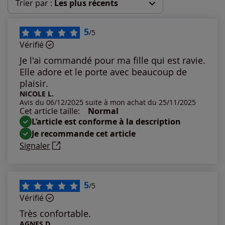
Trier par :
Les plus récents
Les plus récents
5
/5
Vérifié
Les plus anciens
Je l'ai commandé pour ma fille qui est ravie.
Elle adore et le porte avec beaucoup de
Notes les plus élevées
plaisir.
NICOLE L.
Avis du 06/12/2025 suite à mon achat du 25/11/2025
Notes les plus basses
Cet article taille:
Normal
L’article est conforme à la description
Je recommande cet article
Signaler
5
/5
Vérifié
Très confortable.
AGNES D.