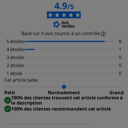
4.9
/5
Basé sur 9 avis soumis à un contrôle
5 étoiles
Nomb
8
4 étoiles
Nomb
1
3 étoiles
Aucu
0
2 étoiles
Aucu
0
1 étoile
Aucu
0
Cet article taille:
Répartition du taillant selon les avis clients
Taille normalement : 100%
Taille petit : 0%
Petit
Normalement
Grand
Taille grand : 0%
100% des clientes trouvent cet article conforme à
la description
100% des clientes recommandent cet article