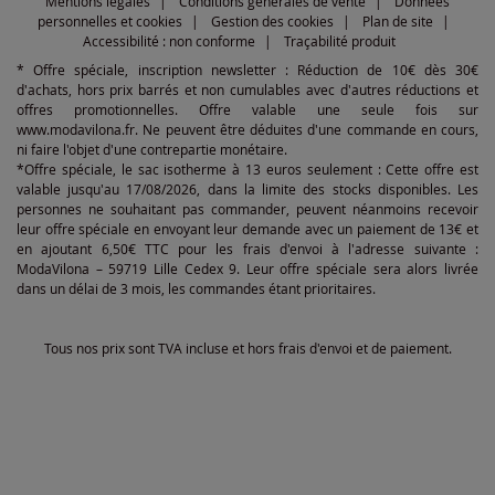
Mentions légales
Conditions générales de vente
Données
personnelles et cookies
Gestion des cookies
Plan de site
Accessibilité : non conforme
Traçabilité produit
* Offre spéciale, inscription newsletter : Réduction de 10€ dès 30€
d'achats, hors prix barrés et non cumulables avec d'autres réductions et
offres promotionnelles. Offre valable une seule fois sur
www.modavilona.fr. Ne peuvent être déduites d'une commande en cours,
ni faire l'objet d'une contrepartie monétaire.
*Offre spéciale, le sac isotherme à 13 euros seulement : Cette offre est
valable jusqu'au 17/08/2026, dans la limite des stocks disponibles. Les
personnes ne souhaitant pas commander, peuvent néanmoins recevoir
leur offre spéciale en envoyant leur demande avec un paiement de 13€ et
en ajoutant 6,50€ TTC pour les frais d'envoi à l'adresse suivante :
ModaVilona – 59719 Lille Cedex 9. Leur offre spéciale sera alors livrée
dans un délai de 3 mois, les commandes étant prioritaires.
Tous nos prix sont TVA incluse et hors frais d'envoi et de paiement.