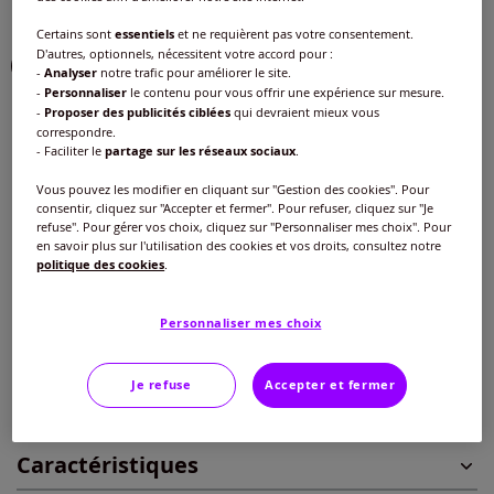
Couleur :
bleu ciel-écru imprimé
Certains sont
essentiels
et ne requièrent pas votre consentement.
Choisir une couleur :
D'autres, optionnels, nécessitent votre accord pour :
-
Analyser
notre trafic pour améliorer le site.
-
Personnaliser
le contenu pour vous offrir une expérience sur mesure.
-
Proposer des publicités ciblées
qui devraient mieux vous
correspondre.
- Faciliter le
partage sur les réseaux sociaux
.
Taille :
Vous pouvez les modifier en cliquant sur "Gestion des cookies". Pour
Veuillez sélectionner une taille
consentir, cliquez sur "Accepter et fermer". Pour refuser, cliquez sur "Je
refuse". Pour gérer vos choix, cliquez sur "Personnaliser mes choix". Pour
Guide des tailles
en savoir plus sur l'utilisation des cookies et vos droits, consultez notre
40 -
En stock
politique des cookies
.
Nouveau prix :
16
€*
Réduction :
-51%
Ancien prix :
33 €
42 -
En stock
Personnaliser mes choix
Ajouter au panier
44 -
En stock
Je refuse
Accepter et fermer
*Dans la limite des stocks disponibles
46 -
En stock
Caractéristiques