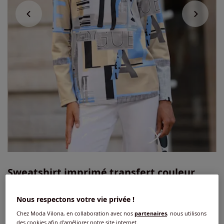
Sweatshirt imprimé transfert couleur
argenté
Nous respectons votre vie privée !
5
/
5
-
3
avis
Réf : 130.542.035
Chez Moda Vilona, en collaboration avec nos
partenaires
, nous utilisons
des cookies afin d'améliorer notre site internet.