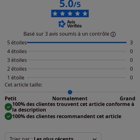
5.0
/5
Basé sur 3 avis soumis à un contrôle
5 étoiles
Nomb
3
4 étoiles
Aucu
0
3 étoiles
Aucu
0
2 étoiles
Aucu
0
1 étoile
Aucu
0
Cet article taille:
Répartition du taillant selon les avis clients
Taille normalement : 100%
Taille petit : 0%
Petit
Normalement
Grand
Taille grand : 0%
100% des clientes trouvent cet article conforme à
la description
100% des clientes recommandent cet article
Trier par :
Les plus récents