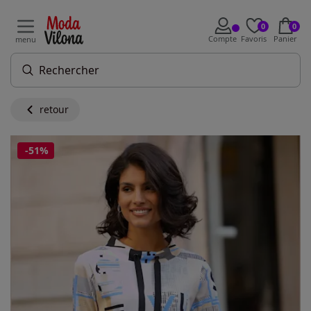
0
0
Compte
Favoris
Panier
menu
retour
-51%