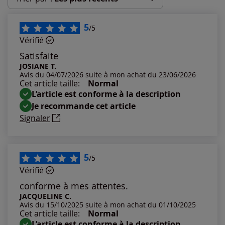
Les plus récents
5
/5
Vérifié
Les plus anciens
Satisfaite
JOSIANE T.
Avis du 04/07/2026 suite à mon achat du 23/06/2026
Notes les plus élevées
Cet article taille:
Normal
L’article est conforme à la description
Notes les plus basses
Je recommande cet article
Signaler
5
/5
Vérifié
conforme à mes attentes.
JACQUELINE C.
Avis du 15/10/2025 suite à mon achat du 01/10/2025
Cet article taille:
Normal
L’article est conforme à la description