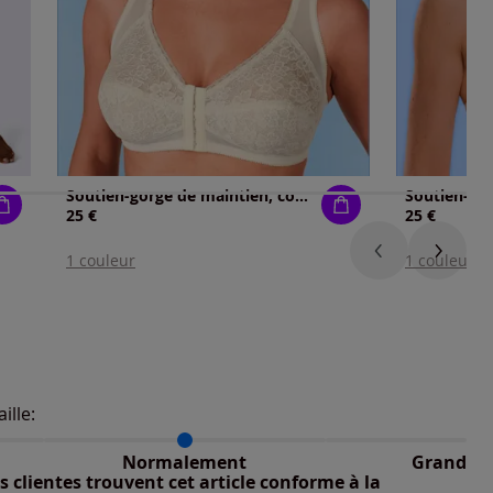
Soutien-gorge de maintien, confort et mode
25 €
25 €
1 couleur
1 couleur
aille:
du taillant selon les avis clients
 normalement : 100%
nible
petit : 0%
Normalement
Grand
 grand : 0%
 clientes trouvent cet article conforme à la