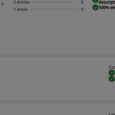
2 étoiles
Aucun avis dispo
0
descrip
 à
100% de
1 étoile
Aucun avis dispo
0
Cet 
Cet 