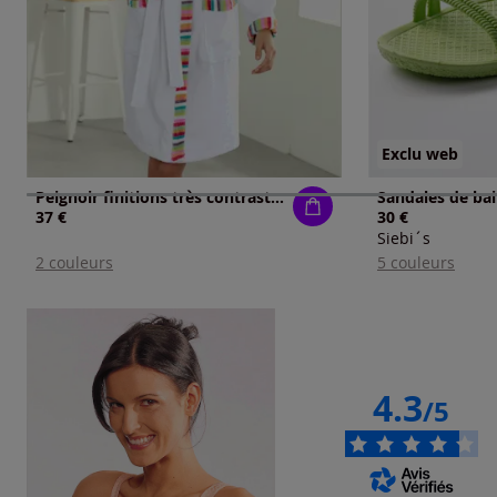
Exclu web
Peignoir finitions très contrastées
37 €
30 €
Siebi´s
2 couleurs
5 couleurs
4.3
/5