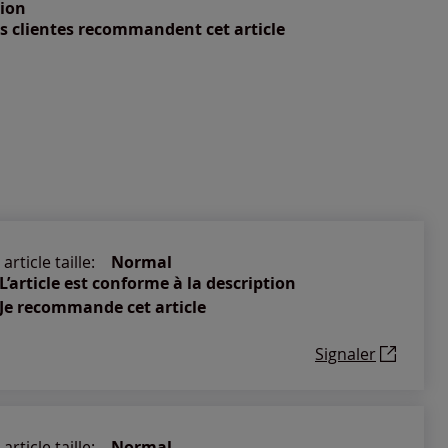
nible
tion
s clientes recommandent cet article
nible
article taille:
Normal
L’article est conforme à la description
Je recommande cet article
Signaler
article taille:
Normal