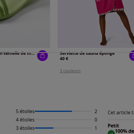
Sandales de bain semelle de marche flexible
Serviette de sauna éponge
40 €
3 couleurs
5 étoiles
Nombre d'avis :
2
Cet article t
Répartition 
Taille
4 étoiles
Aucun avis dispo
0
Taille 
Petit
3 étoiles
Nombre d'avis :
1
Taille
100% des