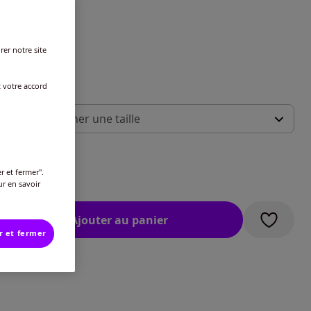
rer notre site
t :
A/B/C/D
t votre accord
 :
illez sélectionner une taille
ide des tailles
-
En stock
€
r et fermer".
ur en savoir
-
En stock
Ajouter au panier
 -
En stock
r et fermer
 -
En stock
 -
En stock