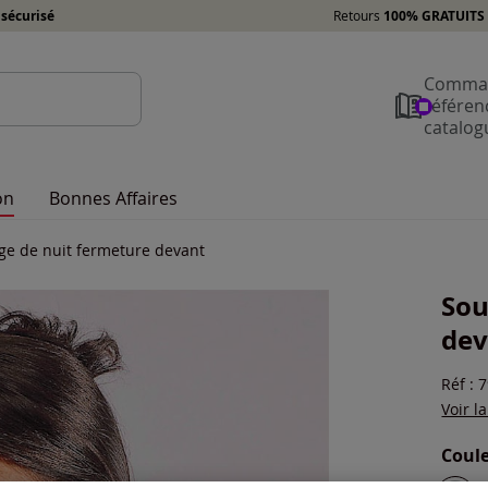
sécurisé
Retours
100% GRATUITS 
Comman
référen
catalog
on
Bonnes Affaires
ge de nuit fermeture devant
Sou
dev
Réf : 
Voir l
Coule
Choisi