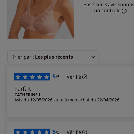
Basé sur 3 avis soumis
un contrôle
Trier par :
Les plus récents
Les plus récents
5
Vérifié
/5
Les plus anciens
Parfait
CATHERINE L.
Avis du 12/05/2026 suite à mon achat du 22/04/2026
Notes les plus élevées
Notes les plus basses
5
Vérifié
/5