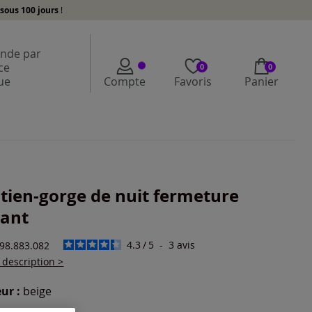
sous 100 jours
!
de par
ce
0
0
ue
Compte
Favoris
Panier
tien-gorge de nuit fermeture
ant
4.3
/
5
-
3
avis
798.883.082
a description >
ur :
beige
r une couleur :