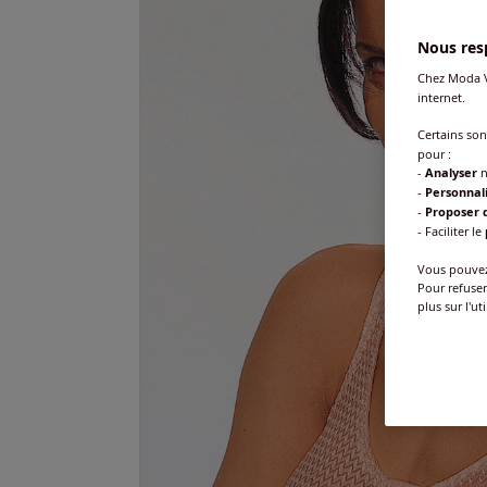
Nous resp
Chez Moda V
internet.
Certains so
pour :
-
Analyser
n
-
Personnal
-
Proposer d
- Faciliter le
Vous pouvez 
Pour refuser
plus sur l'ut