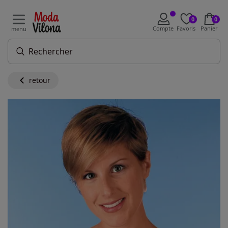
0
0
Compte
Favoris
Panier
menu
retour