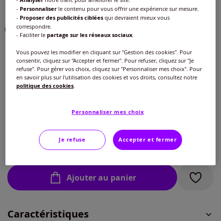
Analyser
-
Personnaliser
le contenu pour vous offrir une expérience sur mesure.
Couleur :
café au lait
-
Proposer des publicités ciblées
qui devraient mieux vous
correspondre.
- Faciliter le
partage sur les réseaux sociaux
.
Vous pouvez les modifier en cliquant sur "Gestion des cookies". Pour
Bonnet :
consentir, cliquez sur "Accepter et fermer". Pour refuser, cliquez sur "Je
refuse". Pour gérer vos choix, cliquez sur "Personnaliser mes choix". Pour
C
en savoir plus sur l'utilisation des cookies et vos droits, consultez notre
politique des cookies
.
Taille :
C
Veuillez sélectionner une taille
Personnaliser mes choix
D
Guide des tailles
95 -
En stock
Je refuse
Accepter et fermer
25
€
E
100 -
En stock
Ajouter au panier
105 -
En stock
Caractéristiques
110 -
En stock