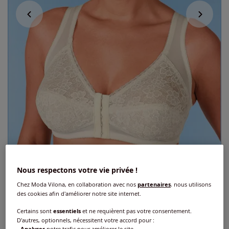
Nous respectons votre vie privée !
Soutien-gorge de maintien, confort et
Chez Moda Vilona, en collaboration avec nos
partenaires
, nous utilisons
mode
des cookies afin d'améliorer notre site internet.
3.3
/
5
-
6
avis
Réf : 144.208.049
Certains sont
essentiels
et ne requièrent pas votre consentement.
D'autres, optionnels, nécessitent votre accord pour :
-
notre trafic pour améliorer le site.