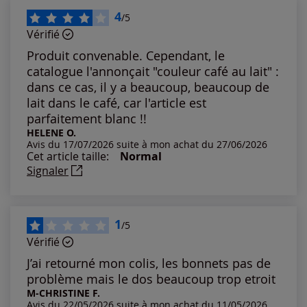
Les plus récents
4
/5
Vérifié
Les plus anciens
Produit convenable. Cependant, le
catalogue l'annonçait "couleur café au lait" :
Notes les plus élevées
dans ce cas, il y a beaucoup, beaucoup de
lait dans le café, car l'article est
parfaitement blanc !!
Notes les plus basses
HELENE O.
Avis du 17/07/2026 suite à mon achat du 27/06/2026
Cet article taille:
Normal
Signaler
1
/5
Vérifié
J’ai retourné mon colis, les bonnets pas de
problème mais le dos beaucoup trop etroit
M-CHRISTINE F.
Avis du 22/05/2026 suite à mon achat du 11/05/2026