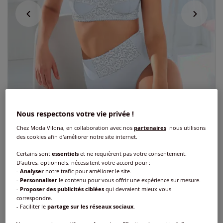
Nous respectons votre vie privée !
Chez Moda Vilona, en collaboration avec nos
partenaires
, nous utilisons
des cookies afin d'améliorer notre site internet.
Certains sont
essentiels
et ne requièrent pas votre consentement.
D'autres, optionnels, nécessitent votre accord pour :
Slips
-
Analyser
notre trafic pour améliorer le site.
-
Personnaliser
le contenu pour vous offrir une expérience sur mesure.
-
Proposer des publicités ciblées
qui devraient mieux vous
Réf : 733.107.008
correspondre.
- Faciliter le
partage sur les réseaux sociaux
.
Couleur :
blanc