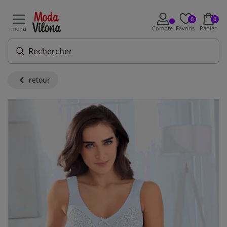
0
0
Compte
Favoris
Panier
menu
retour