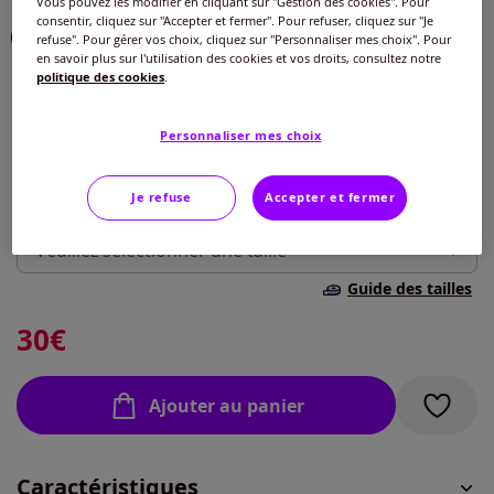
Vous pouvez les modifier en cliquant sur "Gestion des cookies". Pour
consentir, cliquez sur "Accepter et fermer". Pour refuser, cliquez sur "Je
Choisir une couleur :
refuse". Pour gérer vos choix, cliquez sur "Personnaliser mes choix". Pour
en savoir plus sur l'utilisation des cookies et vos droits, consultez notre
politique des cookies
.
Personnaliser mes choix
Je refuse
Accepter et fermer
Taille :
Veuillez sélectionner une taille
Guide des tailles
42 -
En stock
30
€
44 -
En stock
Ajouter au panier
46 -
En stock
Caractéristiques
48 -
En stock