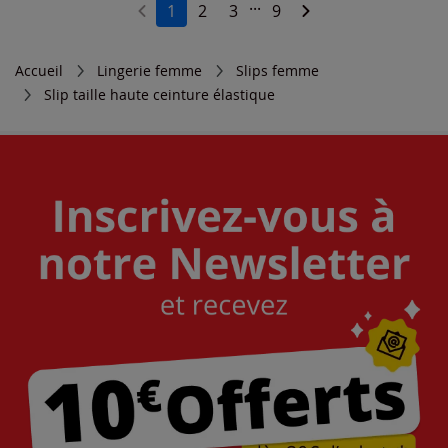
...
1
2
3
9
Accueil
Lingerie femme
Slips femme
Slip taille haute ceinture élastique