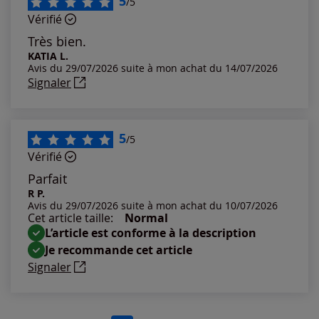
5
/5
Vérifié
Les plus anciens
Très bien.
KATIA L.
Avis du 29/07/2026 suite à mon achat du 14/07/2026
Notes les plus élevées
Signaler
Notes les plus basses
5
/5
Vérifié
Parfait
R P.
Avis du 29/07/2026 suite à mon achat du 10/07/2026
Cet article taille:
Normal
L’article est conforme à la description
Je recommande cet article
Signaler