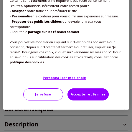
Certains sont
essentiels
et ne requièrent pas votre consentement.
D'autres, optionnels, nécessitent votre accord pour :
Choisir une couleur :
-
Analyser
notre trafic pour améliorer le site.
-
Personnaliser
le contenu pour vous offrir une expérience sur mesure.
-
Proposer des publicités ciblées
qui devraient mieux vous
correspondre.
- Faciliter le
partage sur les réseaux sociaux
.
Taille :
Vous pouvez les modifier en cliquant sur "Gestion des cookies". Pour
Veuillez sélectionner une taille
consentir, cliquez sur "Accepter et fermer". Pour refuser, cliquez sur "Je
refuse". Pour gérer vos choix, cliquez sur "Personnaliser mes choix". Pour
Guide des tailles
en savoir plus sur l'utilisation des cookies et vos droits, consultez notre
38/40 -
En stock
politique des cookies
.
29
€
42/44 -
Disponible dans 2 semaines
Personnaliser mes choix
Ajouter au panier
46/48 -
Disponible dans 2 semaines
Je refuse
Accepter et fermer
Caractéristiques
50/52 -
Disponible dans 2 semaines
Description
54/56 -
Disponible dans 2 semaines