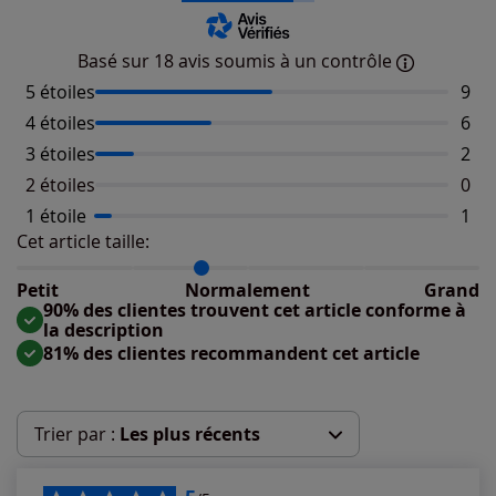
Basé sur 18 avis soumis à un contrôle
5 étoiles
Nomb
9
4 étoiles
Nomb
6
3 étoiles
Nomb
2
2 étoiles
Aucu
0
1 étoile
Nomb
1
Cet article taille:
Répartition du taillant selon les avis clients
Taille normalement : 82%
Taille petit : 18%
Petit
Normalement
Grand
Taille grand : 0%
90% des clientes trouvent cet article conforme à
la description
81% des clientes recommandent cet article
Trier par :
Les plus récents
Les plus récents