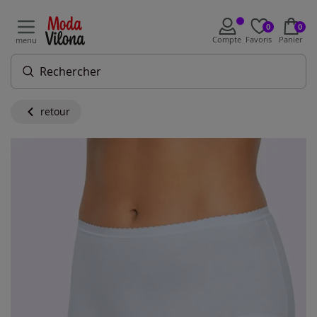
0
0
Compte
Favoris
Panier
menu
retour