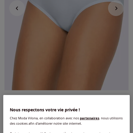
Slip taille haute ceinture élastique
Nous respectons votre vie privée !
4.2
/
5
-
18
avis
Réf : 165.101.104
Chez Moda Vilona, en collaboration avec nos
partenaires
, nous utilisons
des cookies afin d'améliorer notre site internet.
Couleur :
3x blanc + 3x noir