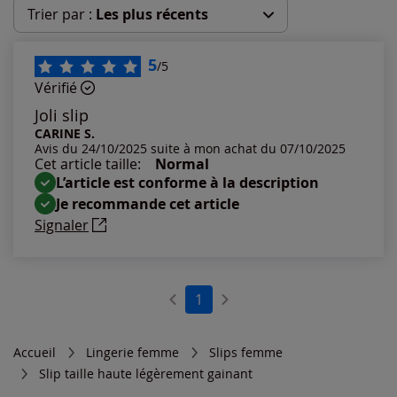
Trier par :
Les plus récents
Les plus récents
5
/5
Vérifié
Les plus anciens
Joli slip
CARINE S.
Avis du 24/10/2025 suite à mon achat du 07/10/2025
Notes les plus élevées
Cet article taille:
Normal
L’article est conforme à la description
Notes les plus basses
Je recommande cet article
Signaler
1
Accueil
Lingerie femme
Slips femme
Slip taille haute légèrement gainant