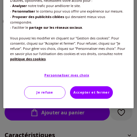
D'autres, optionnels, nécessitent votre accord pour :
-
Analyser
notre trafic pour améliorer le site.
Choisir une couleur :
-
Personnaliser
le contenu pour vous offrir une expérience sur mesure.
-
Proposer des publicités ciblées
qui devraient mieux vous
correspondre.
- Faciliter le
partage sur les réseaux sociaux
.
Vous pouvez les modifier en cliquant sur "Gestion des cookies". Pour
consentir, cliquez sur "Accepter et fermer". Pour refuser, cliquez sur "Je
refuse". Pour gérer vos choix, cliquez sur "Personnaliser mes choix". Pour
en savoir plus sur l'utilisation des cookies et vos droits, consultez notre
Taille :
politique des cookies
.
Veuillez sélectionner une taille
Personnaliser mes choix
Guide des tailles
40 -
En stock
35
€
Je refuse
Accepter et fermer
42 -
En stock
Ajouter au panier
44 -
En stock
Caractéristiques
46 -
En stock