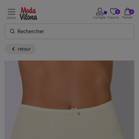
0
0
Compte
Favoris
Panier
menu
retour