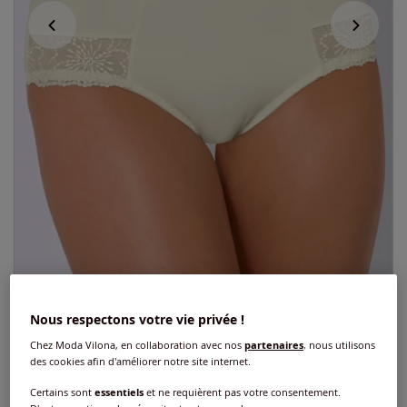
Slip taille haute légèrement gainant
Nous respectons votre vie privée !
Chez Moda Vilona, en collaboration avec nos
partenaires
, nous utilisons
5
/
5
-
1
avis
Réf : 874.749.053
des cookies afin d'améliorer notre site internet.
Certains sont
essentiels
et ne requièrent pas votre consentement.
Couleur :
couleur ivoire