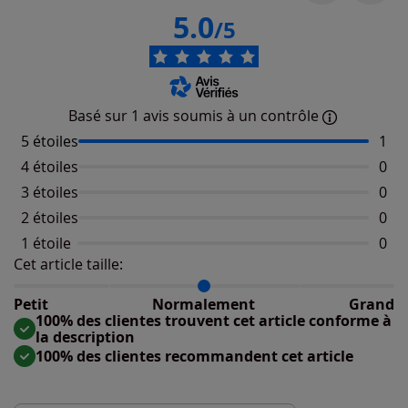
5.0
/5
Basé sur 1 avis soumis à un contrôle
5 étoiles
Nomb
1
4 étoiles
Aucu
0
3 étoiles
Aucu
0
2 étoiles
Aucu
0
1 étoile
Aucu
0
Cet article taille:
Répartition du taillant selon les avis clients
Taille normalement : 100%
Taille petit : 0%
Petit
Normalement
Grand
Taille grand : 0%
100% des clientes trouvent cet article conforme à
la description
100% des clientes recommandent cet article