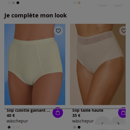
Je complète mon look
Slip culotte gainant chic à motifs jacquard
Slip taille haute
40 €
35 €
wäschepur
wäschepur