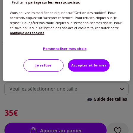
- Faciliter le
partage sur les réseaux sociaux
.
Choisir une couleur :
Vous pouvez les modifier en cliquant sur "Gestion des cookies". Pour
consentir, cliquez sur "Accepter et fermer". Pour refuser, cliquez sur "Je
refuse". Pour gérer vos choix, cliquez sur "Personnaliser mes choix". Pour
en savoir plus sur l'utilisation des cookies et vos droits, consultez notre
politique des cookies
.
Personnaliser mes choix
Je refuse
Accepter et fermer
Taille :
Veuillez sélectionner une taille
Guide des tailles
40 -
En stock
35
€
42 -
En stock
Ajouter au panier