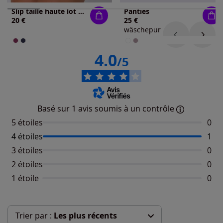
Slip taille haute lot de (3 pièces)
Panties
20 €
25 €
wäschepur
4.0
/5
Basé sur 1 avis soumis à un contrôle
5 étoiles
Aucu
0
4 étoiles
Nomb
1
3 étoiles
Aucu
0
2 étoiles
Aucu
0
1 étoile
Aucu
0
Trier par :
Les plus récents