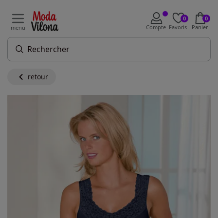
0
0
Compte
Favoris
Panier
menu
retour