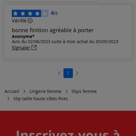
Les plus récents
4
/5
Vérifié
Les plus anciens
bonne finition agréable à porter
Anonyme*
Avis du 02/06/2023 suite à mon achat du 05/05/2023
Notes les plus élevées
Signaler
Notes les plus basses
1
Accueil
Lingerie femme
Slips femme
Slip taille haute côtes fines