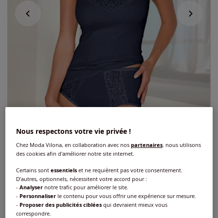
Nous respectons votre vie privée !
Chez Moda Vilona, en collaboration avec nos
partenaires
, nous utilisons
des cookies afin d'améliorer notre site internet.
Slip taille haute côtes fines
Certains sont
essentiels
et ne requièrent pas votre consentement.
D'autres, optionnels, nécessitent votre accord pour :
4
/
5
-
1
avis
Réf : 361.890.013
-
Analyser
notre trafic pour améliorer le site.
-
Personnaliser
le contenu pour vous offrir une expérience sur mesure.
-
Proposer des publicités ciblées
qui devraient mieux vous
correspondre.
Couleur :
marine