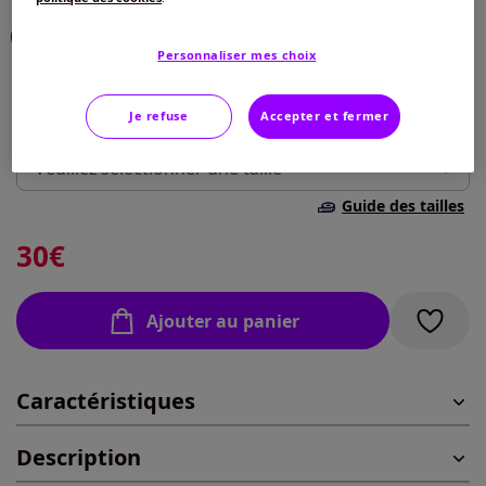
Choisir une couleur :
Personnaliser mes choix
Je refuse
Accepter et fermer
Taille :
Veuillez sélectionner une taille
Guide des tailles
40 -
En stock
30
€
42 -
Disponible dans 4 semaines
Ajouter au panier
44 -
En stock
Caractéristiques
46 -
En stock
Description
48 -
Disponible dans 4 semaines