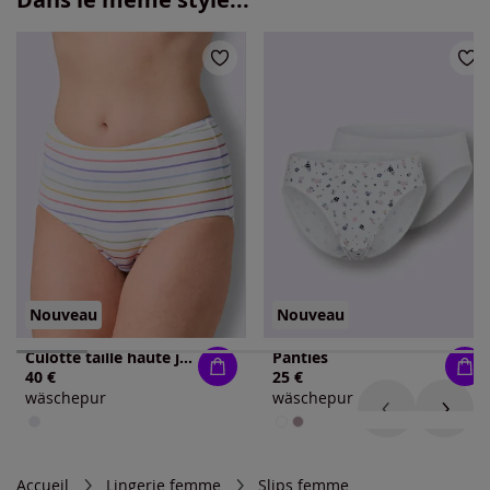
Nouveau
Nouveau
Culotte taille haute jersey fin
Panties
40 €
25 €
wäschepur
wäschepur
Accueil
Lingerie femme
Slips femme