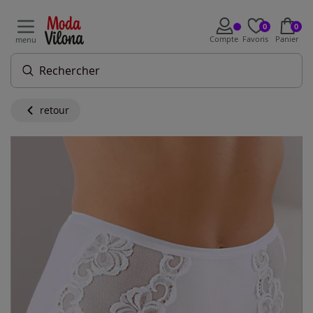
0
0
Compte
Favoris
Panier
menu
retour