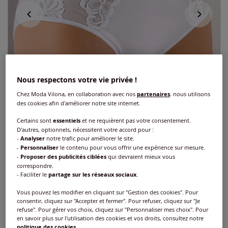
Nous respectons votre vie privée !
Chez Moda Vilona, en collaboration avec nos
partenaires
, nous utilisons
des cookies afin d'améliorer notre site internet.
Certains sont
essentiels
et ne requièrent pas votre consentement.
D'autres, optionnels, nécessitent votre accord pour :
-
Analyser
notre trafic pour améliorer le site.
-
Personnaliser
le contenu pour vous offrir une expérience sur mesure.
-
Proposer des publicités ciblées
qui devraient mieux vous
correspondre.
Slip gainant jersey fin
- Faciliter le
partage sur les réseaux sociaux
.
Vous pouvez les modifier en cliquant sur "Gestion des cookies". Pour
Réf : 684.103.004
consentir, cliquez sur "Accepter et fermer". Pour refuser, cliquez sur "Je
refuse". Pour gérer vos choix, cliquez sur "Personnaliser mes choix". Pour
en savoir plus sur l'utilisation des cookies et vos droits, consultez notre
Couleur :
blanc
politique des cookies
.