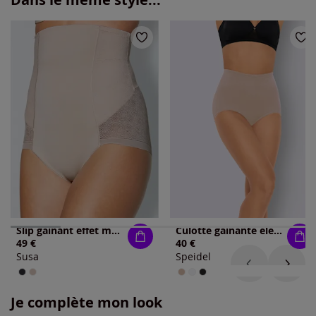
Slip gainant effet moulant
Culotte gainante élégante et confortable
49 €
40 €
Susa
Speidel
Je complète mon look