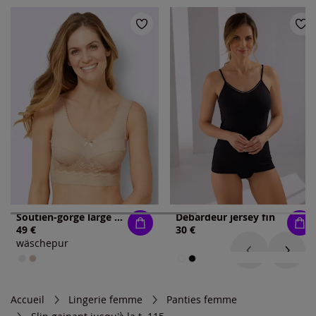
Soutien-gorge large sans armatures bon. c, d, e, f, g
Débardeur jersey fin
49 €
30 €
wäschepur
Accueil
Lingerie femme
Panties femme