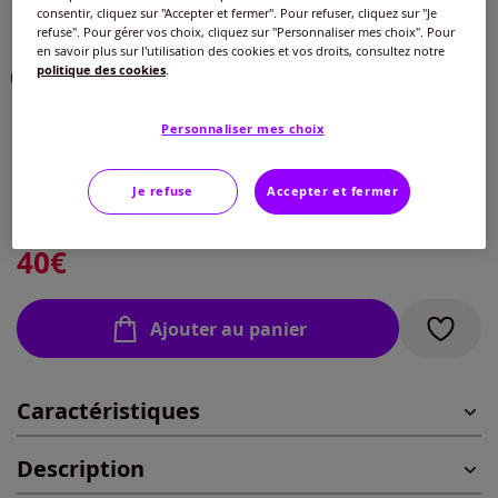
consentir, cliquez sur "Accepter et fermer". Pour refuser, cliquez sur "Je
Choisir une couleur :
refuse". Pour gérer vos choix, cliquez sur "Personnaliser mes choix". Pour
en savoir plus sur l'utilisation des cookies et vos droits, consultez notre
politique des cookies
.
Personnaliser mes choix
Taille :
Veuillez sélectionner une taille
Je refuse
Accepter et fermer
Guide des tailles
75 -
En stock
40
€
80 -
En stock
Ajouter au panier
85 -
En stock
Caractéristiques
90 -
En stock
Description
95 -
En stock