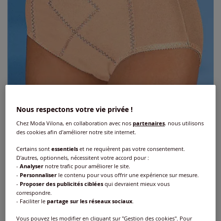
Nous respectons votre vie privée !
Chez Moda Vilona, en collaboration avec nos
partenaires
, nous utilisons
des cookies afin d'améliorer notre site internet.
Certains sont
essentiels
et ne requièrent pas votre consentement.
D'autres, optionnels, nécessitent votre accord pour :
-
Analyser
notre trafic pour améliorer le site.
Slip gainant jusqu'à la t. 115
-
Personnaliser
le contenu pour vous offrir une expérience sur mesure.
-
Proposer des publicités ciblées
qui devraient mieux vous
Réf : 793.573.016
correspondre.
- Faciliter le
partage sur les réseaux sociaux
.
Couleur :
café au lait
Vous pouvez les modifier en cliquant sur "Gestion des cookies". Pour