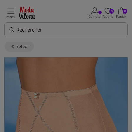
0
0
Compte
Favoris
Panier
menu
retour