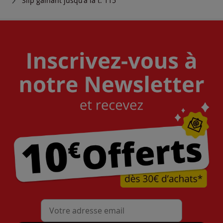
Slip gainant jusqu'à la t. 115