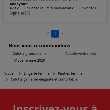
Notes les plus élevées
Anonyme*
Avis du 03/03/2023 suite à mon achat du 03/02/2023
Signaler
Notes les plus basses
1
Nous vous recommandons
Culotte grande taille
Culotte ventre plat
Mode femme 2020
Accueil
Lingerie femme
Panties femme
Culotte gainante élégante et confortable