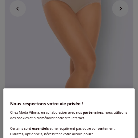
Nous respectons votre vie privée !
Culotte gainante élégante et confortable
Chez Moda Vilona, en collaboration avec nos
partenaires
, nous utilisons
4
/
5
-
1
avis
Réf : 115.538.032
des cookies afin d'améliorer notre site internet.
Certains sont
essentiels
et ne requièrent pas votre consentement.
D'autres, optionnels, nécessitent votre accord pour :
Couleur :
couleur poudre