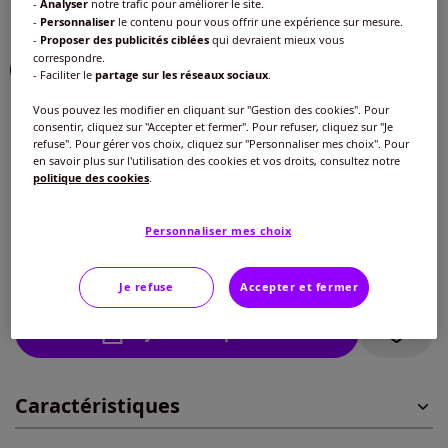
-
Analyser
notre trafic pour améliorer le site.
-
Personnaliser
le contenu pour vous offrir une expérience sur mesure.
Choisir une couleur :
-
Proposer des publicités ciblées
qui devraient mieux vous
correspondre.
- Faciliter le
partage sur les réseaux sociaux
.
Vous pouvez les modifier en cliquant sur "Gestion des cookies". Pour
consentir, cliquez sur "Accepter et fermer". Pour refuser, cliquez sur "Je
refuse". Pour gérer vos choix, cliquez sur "Personnaliser mes choix". Pour
Taille :
en savoir plus sur l'utilisation des cookies et vos droits, consultez notre
politique des cookies
.
Veuillez sélectionner une taille
Guide des tailles
Personnaliser mes choix
75 -
En stock
40
€
Je refuse
Accepter et fermer
80 -
En stock
Ajouter au panier
85 -
En stock
Caractéristiques
90 -
En stock