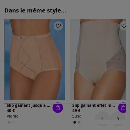
Dans le même style...
Slip gainant jusqu'à la t. 115
Slip gainant effet moulant
40 €
49 €
Viania
Susa