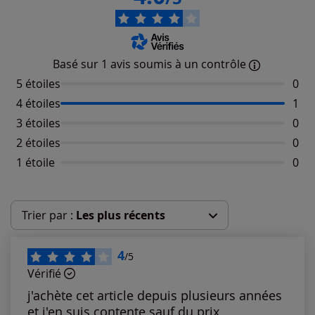
Basé sur 1 avis soumis à un contrôle
5 étoiles
Aucu
0
4 étoiles
Nomb
1
3 étoiles
Aucu
0
2 étoiles
Aucu
0
1 étoile
Aucu
0
Trier par :
Les plus récents
Les plus récents
4
/5
Vérifié
Les plus anciens
j'achète cet article depuis plusieurs années
et j'en suis contente sauf du prix.