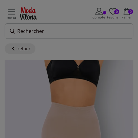
0
0
Compte
Favoris
Panier
menu
retour