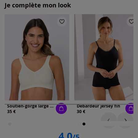
Je complète mon look
Soutien-gorge large sans armatures bon. c, d, e
Débardeur jersey fin
35 €
30 €
4.0
/5