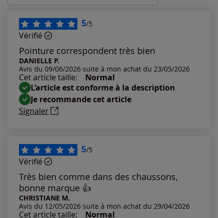
Les plus récents
5
/5
Vérifié
Les plus anciens
Pointure correspondent très bien
DANIELLE P.
Avis du 09/06/2026 suite à mon achat du 23/05/2026
Notes les plus élevées
Cet article taille:
Normal
L’article est conforme à la description
Notes les plus basses
Je recommande cet article
Signaler
5
/5
Vérifié
Très bien comme dans des chaussons,
bonne marque 👍
CHRISTIANE M.
Avis du 12/05/2026 suite à mon achat du 29/04/2026
Cet article taille:
Normal