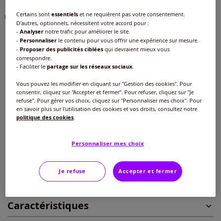
Choisir une couleur :
Certains sont
essentiels
et ne requièrent pas votre consentement.
D'autres, optionnels, nécessitent votre accord pour :
-
Analyser
notre trafic pour améliorer le site.
-
Personnaliser
le contenu pour vous offrir une expérience sur mesure.
-
Proposer des publicités ciblées
qui devraient mieux vous
Pointure :
correspondre.
- Faciliter le
partage sur les réseaux sociaux
.
Veuillez sélectionner une pointure
Vous pouvez les modifier en cliquant sur "Gestion des cookies". Pour
consentir, cliquez sur "Accepter et fermer". Pour refuser, cliquez sur "Je
Guide des tailles
37 -
Disponible dans 1 semaine
refuse". Pour gérer vos choix, cliquez sur "Personnaliser mes choix". Pour
en savoir plus sur l'utilisation des cookies et vos droits, consultez notre
75
€
politique des cookies
.
38 -
Disponible dans 1 semaine
ou 3 fois 25,0 € sans frais
?
Personnaliser mes choix
39 -
Disponible dans 1 semaine
Ajouter au panier
Je refuse
Accepter et fermer
40 -
Disponible dans 1 semaine
Caractéristiques
41 -
Disponible dans 1 semaine