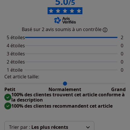
5.0
/5
Basé sur 2 avis soumis à un contrôle
5 étoiles
Nomb
2
4 étoiles
Aucu
0
3 étoiles
Aucu
0
2 étoiles
Aucu
0
1 étoile
Aucu
0
Cet article taille:
Répartition du taillant selon les avis clients
Taille normalement : 100%
Taille petit : 0%
Petit
Normalement
Grand
Taille grand : 0%
100% des clientes trouvent cet article conforme à
la description
100% des clientes recommandent cet article
Trier par :
Les plus récents