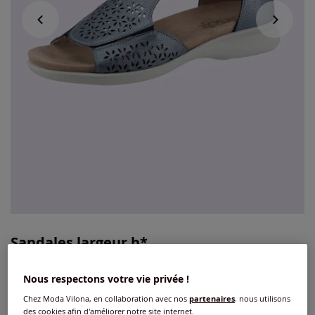
Sandales largeur h*
5
/
5
-
2
avis
Réf : 248.622.068
Nous respectons votre vie privée !
Chez Moda Vilona, en collaboration avec nos
partenaires
, nous utilisons
Couleur :
bleu glacier
des cookies afin d'améliorer notre site internet.