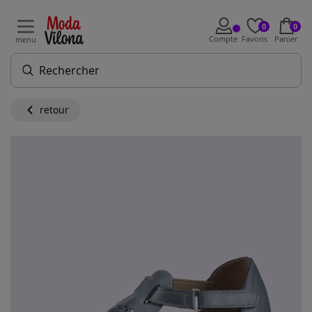
0
0
Compte
Favoris
Panier
menu
retour