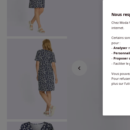
Nous resp
Chez Moda V
internet.
Certains so
pour :
-
Analyser
n
-
Personnal
-
Proposer d
- Faciliter le
Vous pouvez 
Pour refuser
plus sur l'ut