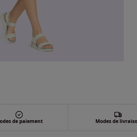
50 
52 
54 
56 
58 
odes de paiement
Modes de livrais