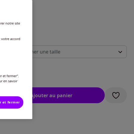
r une couleur :
rer notre site
t votre accord
 :
illez sélectionner une taille
ide des tailles
-
Disponible dans 3 semaines
€
r et fermer".
ur en savoir
-
En stock
Ajouter au panier
-
En stock
r et fermer
-
En stock
-
En stock