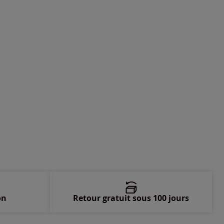
-
En stock
-
En stock
-
En stock
-
Disponible dans 3 semaines
-
épuisé
on
Retour gratuit sous 100 jours