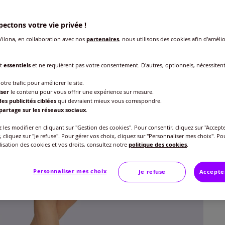
Choisi
ectons votre vie privée !
ilona, en collaboration avec nos
partenaires
, nous utilisons des cookies afin d'amélio
nt
essentiels
et ne requièrent pas votre consentement. D'autres, optionnels, nécessiten
Taille
otre trafic pour améliorer le site.
Veu
iser
le contenu pour vous offrir une expérience sur mesure.
es publicités ciblées
qui devraient mieux vous correspondre.
Gu
40 
partage sur les réseaux sociaux
.
35
les modifier en cliquant sur "Gestion des cookies". Pour consentir, cliquez sur "Accepte
, cliquez sur "Je refuse". Pour gérer vos choix, cliquez sur "Personnaliser mes choix". Po
42 
ilisation des cookies et vos droits, consultez notre
politique des cookies
.
44 
Personnaliser mes choix
Je refuse
Accepte
46 
48 