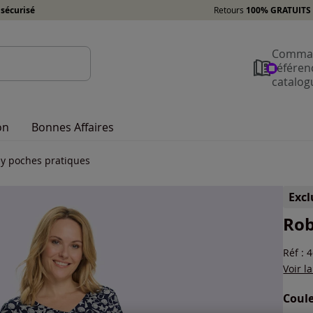
sécurisé
Retours
100% GRATUITS 
Comman
référen
catalog
on
Bonnes Affaires
ey poches pratiques
Exc
Rob
Réf : 
Voir l
Coule