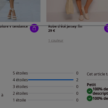
olure v tendance
Robe d'été jersey fin
29 €
1 couleur
5 étoiles
Aucun avis dispo
0
Cet article t
Répartition 
Taille
4 étoiles
Nombre d'avis :
2
Taille 
Petit
3 étoiles
Aucun avis dispo
0
Taille
100% des
2 étoiles
Aucun avis dispo
0
descrip
 à
100% de
1 étoile
Aucun avis dispo
0