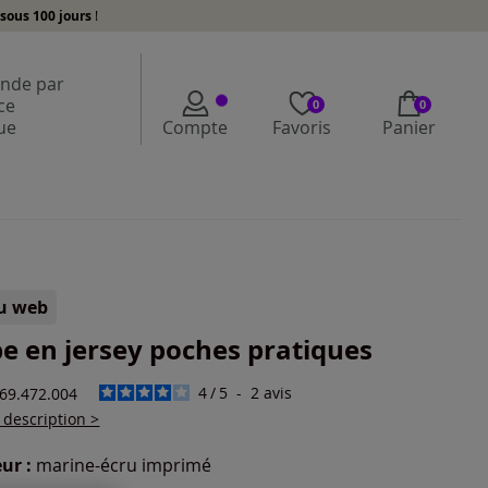
sous 100 jours
!
de par
ce
0
0
ue
Compte
Favoris
Panier
lu web
e en jersey poches pratiques
4
/
5
-
2
avis
469.472.004
a description >
ur :
marine-écru imprimé