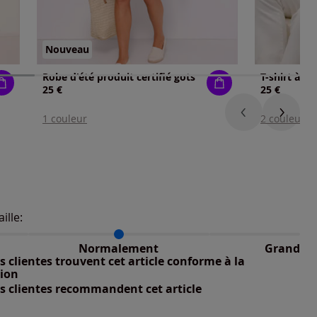
Nouveau
Robe d'été produit certifié gots
25 €
25 €
1 couleur
2 couleurs
nible
aille:
du taillant selon les avis clients
 normalement : 100%
petit : 0%
Normalement
Grand
nible
 grand : 0%
 clientes trouvent cet article conforme à la
nible
tion
s clientes recommandent cet article
nible