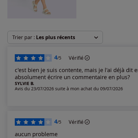
Trier par :
Les plus récents
Les plus récents
4
Vérifié
/5
Les plus anciens
c'est bien je suis contente, mais je l'ai déjà dit 
absolument écrire un commentaire en plus?
SYLVIE B.
Notes les plus élevées
Avis du 23/07/2026 suite à mon achat du 09/07/2026
Notes les plus basses
4
Vérifié
/5
aucun probleme