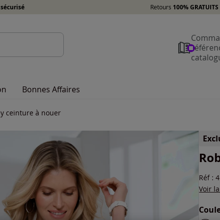
sécurisé
Retours
100% GRATUITS 
Comman
référen
catalog
on
Bonnes Affaires
y ceinture à nouer
Exc
Rob
Réf : 
Voir l
Coule