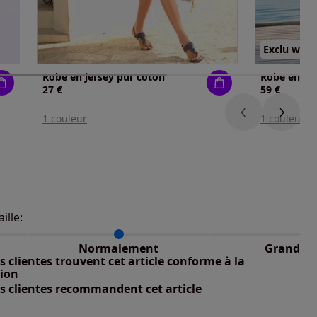
Exclu web
Robe en jersey pur coton
27 €
59 €
1 couleur
1 couleur
nible
aille:
du taillant selon les avis clients
 normalement : 100%
petit : 0%
Normalement
Grand
nible
 grand : 0%
 clientes trouvent cet article conforme à la
nible
tion
s clientes recommandent cet article
nible