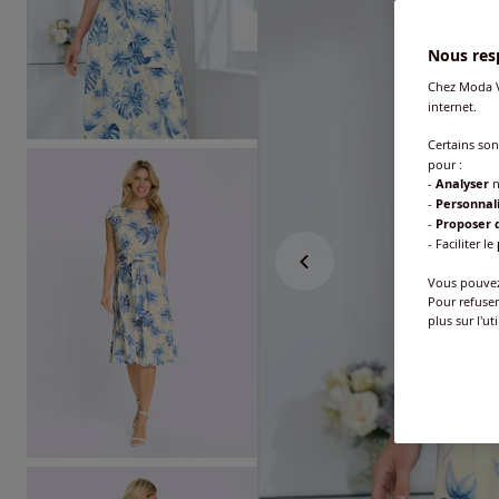
Nous resp
Chez Moda V
internet.
Certains so
pour :
-
Analyser
n
-
Personnal
-
Proposer d
- Faciliter le
Vous pouvez 
Pour refuser
plus sur l'ut