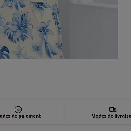
52 
54 
56 
58 
odes de paiement
Modes de livrais