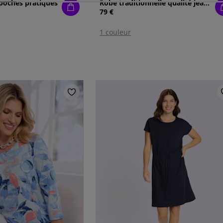
 poches pratiques
Robe traditionnelle qualité jean estivale
79 €
1 couleur