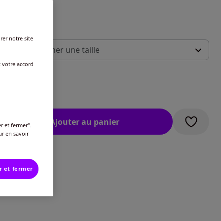
 :
rer notre site
illez sélectionner une taille
t votre accord
ide des tailles
-
épuisé
€
-
épuisé
Ajouter au panier
r et fermer".
-
épuisé
ur en savoir
-
épuisé
r et fermer
-
En stock
-
épuisé