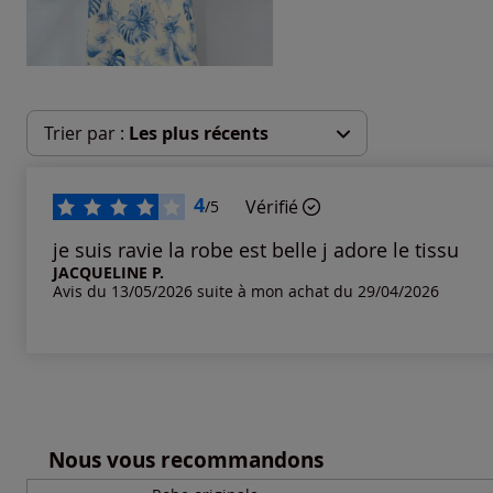
Trier par :
Les plus récents
Les plus récents
4
Vérifié
/5
Les plus anciens
je suis ravie la robe est belle j adore le tissu
JACQUELINE P.
Avis du 13/05/2026 suite à mon achat du 29/04/2026
Notes les plus élevées
Notes les plus basses
Nous vous recommandons