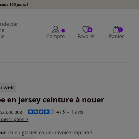
sous 100 jours
!
de par
ce
0
0
ue
Compte
Favoris
Panier
lu web
e en jersey ceinture à nouer
4
/
5
-
1
avis
452.606.008
a description >
ur :
bleu glacier-couleur ivoire imprimé