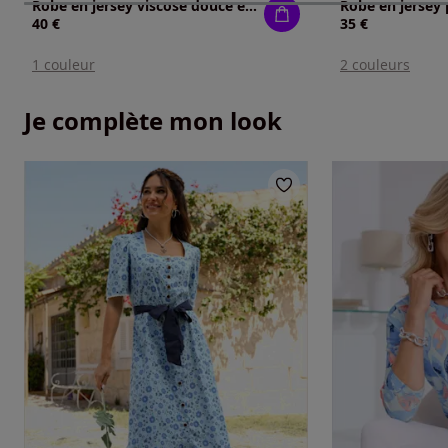
Robe en jersey viscose douce et fluide
Robe en jersey
40 €
35 €
1 couleur
2 couleurs
Je complète mon look