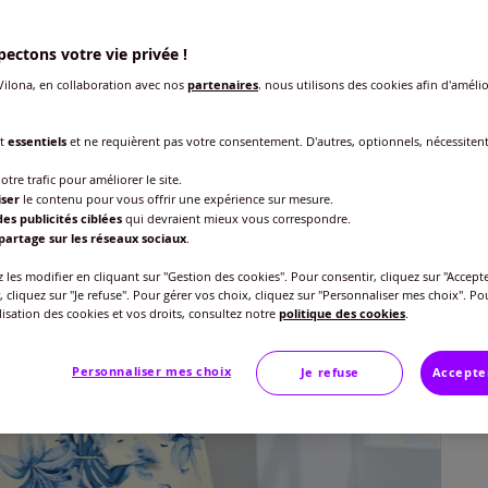
ectons votre vie privée !
Taille
ilona, en collaboration avec nos
partenaires
, nous utilisons des cookies afin d'amélio
Veu
nt
essentiels
et ne requièrent pas votre consentement. D'autres, optionnels, nécessiten
Gu
40 
otre trafic pour améliorer le site.
40
iser
le contenu pour vous offrir une expérience sur mesure.
es publicités ciblées
qui devraient mieux vous correspondre.
42 
partage sur les réseaux sociaux
.
les modifier en cliquant sur "Gestion des cookies". Pour consentir, cliquez sur "Accepte
44 
, cliquez sur "Je refuse". Pour gérer vos choix, cliquez sur "Personnaliser mes choix". Po
ilisation des cookies et vos droits, consultez notre
politique des cookies
.
46 
Personnaliser mes choix
Je refuse
Accepte
48 
50 