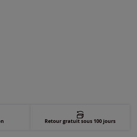
-
En stock
-
En stock
-
épuisé
-
épuisé
on
Retour gratuit sous 100 jours