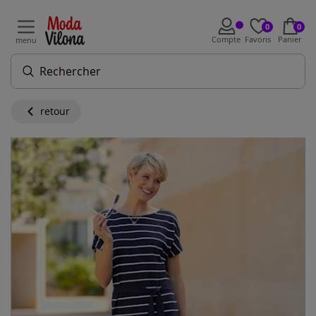
0
0
Compte
Favoris
Panier
menu
retour