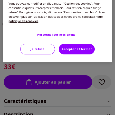
Vous pouvez les modifier en cliquant sur "Gestion des cookies". Pour
Couleur :
marine-blanc à rayures fines
consentir, cliquez sur "Accepter et fermer". Pour refuser, cliquez sur "Je
Choisir une couleur :
refuse". Pour gérer vos choix, cliquez sur "Personnaliser mes choix". Pour
en savoir plus sur l'utilisation des cookies et vos droits, consultez notre
politique des cookies
.
Personnaliser mes choix
Taille :
Veuillez sélectionner une taille
Je refuse
Accepter et fermer
Guide des tailles
40 -
épuisé
33
€
42 -
épuisé
Ajouter au panier
44 -
épuisé
Caractéristiques
46 -
épuisé
Description
48 -
épuisé