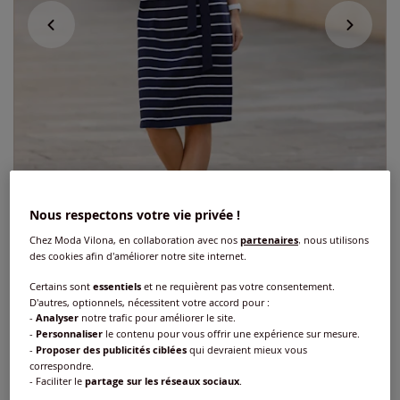
Nous respectons votre vie privée !
Chez Moda Vilona, en collaboration avec nos
partenaires
, nous utilisons
des cookies afin d'améliorer notre site internet.
Certains sont
essentiels
et ne requièrent pas votre consentement.
Exclu web
D'autres, optionnels, nécessitent votre accord pour :
-
Analyser
notre trafic pour améliorer le site.
Robe en jersey pur coton
-
Personnaliser
le contenu pour vous offrir une expérience sur mesure.
-
Proposer des publicités ciblées
qui devraient mieux vous
Réf : 451.920.008
correspondre.
- Faciliter le
partage sur les réseaux sociaux
.