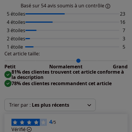
Basé sur 54 avis soumis à un contrôle
5 étoiles
Nombr
23
4 étoiles
Nombr
16
3 étoiles
Nomb
7
2 étoiles
Nomb
3
1 étoile
Nomb
5
Cet article taille:
Répartition du taillant selon les avis clients
Taille normalement : 79%
Taille petit : 3%
Petit
Normalement
Grand
Taille grand : 18%
81% des clientes trouvent cet article conforme à
la description
78% des clientes recommandent cet article
Trier par :
Les plus récents
Les plus récents
4
/5
Vérifié