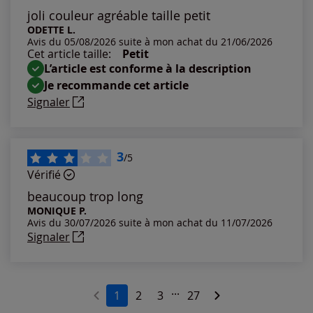
Les plus anciens
joli couleur agréable taille petit
ODETTE L.
Avis du 05/08/2026 suite à mon achat du 21/06/2026
Notes les plus élevées
Cet article taille:
Petit
L’article est conforme à la description
Notes les plus basses
Je recommande cet article
Signaler
3
/5
Vérifié
beaucoup trop long
MONIQUE P.
Avis du 30/07/2026 suite à mon achat du 11/07/2026
Signaler
...
1
2
3
27