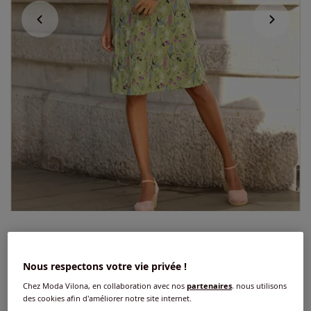
Robe en jersey joli motif floral
3.9
/
5
-
54
avis
Réf : 329.173.047
Nous respectons votre vie privée !
Chez Moda Vilona, en collaboration avec nos
partenaires
, nous utilisons
des cookies afin d'améliorer notre site internet.
Couleur :
vert tilleul-kaki imprimé