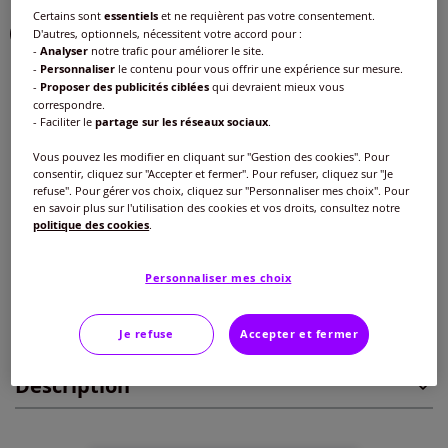
Certains sont
essentiels
et ne requièrent pas votre consentement.
D'autres, optionnels, nécessitent votre accord pour :
-
Analyser
notre trafic pour améliorer le site.
-
Personnaliser
le contenu pour vous offrir une expérience sur mesure.
Taille :
-
Proposer des publicités ciblées
qui devraient mieux vous
correspondre.
Veuillez sélectionner une taille
- Faciliter le
partage sur les réseaux sociaux
.
Guide des tailles
Vous pouvez les modifier en cliquant sur "Gestion des cookies". Pour
40 -
Disponible dans 4 semaines
consentir, cliquez sur "Accepter et fermer". Pour refuser, cliquez sur "Je
35
€
refuse". Pour gérer vos choix, cliquez sur "Personnaliser mes choix". Pour
en savoir plus sur l'utilisation des cookies et vos droits, consultez notre
42 -
Disponible dans 4 semaines
politique des cookies
.
Ajouter au panier
44 -
Disponible dans 4 semaines
Personnaliser mes choix
Caractéristiques
46 -
Disponible dans 4 semaines
Je refuse
Accepter et fermer
Description
48 -
Disponible dans 4 semaines
50 -
Disponible dans 4 semaines