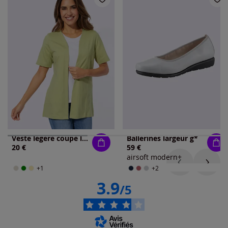
Veste légère coupe longue
Ballerines largeur g*
20 €
59 €
airsoft modern+
+1
+2
3.9
/5