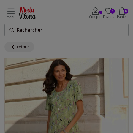
0
0
Compte
Favoris
Panier
menu
retour