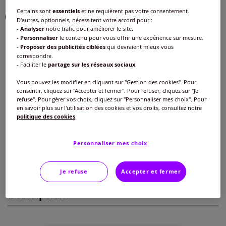
Certains sont
essentiels
et ne requièrent pas votre consentement.
D'autres, optionnels, nécessitent votre accord pour :
-
Analyser
notre trafic pour améliorer le site.
-
Personnaliser
le contenu pour vous offrir une expérience sur mesure.
Taille :
-
Proposer des publicités ciblées
qui devraient mieux vous
correspondre.
38/40 -
En stock
- Faciliter le
partage sur les réseaux sociaux
.
Guide des tailles
Vous pouvez les modifier en cliquant sur "Gestion des cookies". Pour
38/40 -
En stock
consentir, cliquez sur "Accepter et fermer". Pour refuser, cliquez sur "Je
23
€
refuse". Pour gérer vos choix, cliquez sur "Personnaliser mes choix". Pour
en savoir plus sur l'utilisation des cookies et vos droits, consultez notre
42/44 -
épuisé
politique des cookies
.
Ajouter au panier
46/48 -
épuisé
Personnaliser mes choix
Caractéristiques
50/52 -
épuisé
Je refuse
Accepter et fermer
Description
54/56 -
épuisé
58/60 -
épuisé