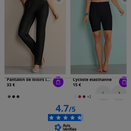
Pantalon de loisirs imitation jean
Cycliste élasthanne
33 €
15 €
+2
4.7
/5