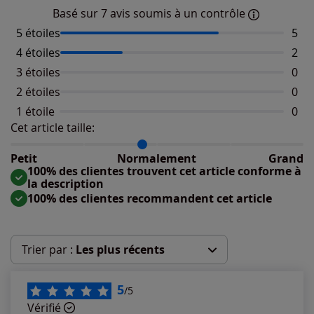
Basé sur 7 avis soumis à un contrôle
5 étoiles
Nomb
5
4 étoiles
Nomb
2
3 étoiles
Aucu
0
2 étoiles
Aucu
0
1 étoile
Aucu
0
Cet article taille:
Répartition du taillant selon les avis clients
Taille normalement : 86%
Taille petit : 14%
Petit
Normalement
Grand
Taille grand : 0%
100% des clientes trouvent cet article conforme à
la description
100% des clientes recommandent cet article
Trier par :
Les plus récents
Les plus récents
5
/5
Vérifié