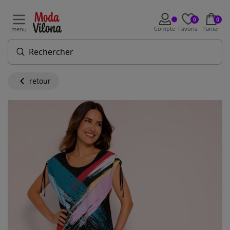
0
0
Compte
Favoris
Panier
menu
retour