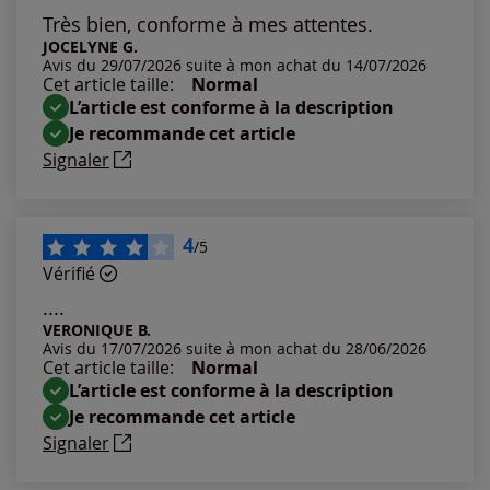
Les plus anciens
Très bien, conforme à mes attentes.
JOCELYNE G.
Avis du 29/07/2026 suite à mon achat du 14/07/2026
Notes les plus élevées
Cet article taille:
Normal
L’article est conforme à la description
Notes les plus basses
Je recommande cet article
Signaler
4
/5
Vérifié
....
VERONIQUE B.
Avis du 17/07/2026 suite à mon achat du 28/06/2026
Cet article taille:
Normal
L’article est conforme à la description
Je recommande cet article
Signaler