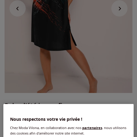
Robe d'été jersey fin
4.7
/
5
-
7
avis
Réf : 241.123.029
Nous respectons votre vie privée !
Chez Moda Vilona, en collaboration avec nos
partenaires
, nous utilisons
des cookies afin d'améliorer notre site internet.
Couleur :
noir