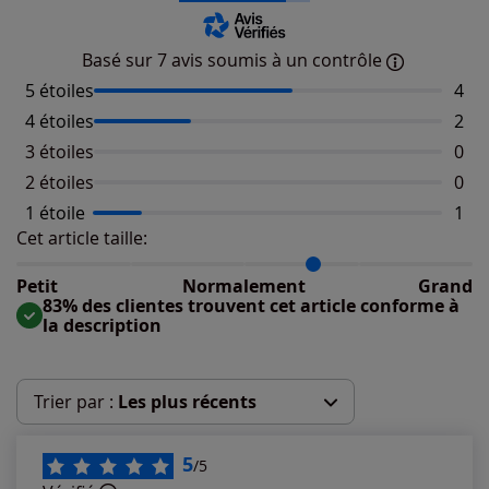
Basé sur 7 avis soumis à un contrôle
5 étoiles
Nomb
4
4 étoiles
Nomb
2
3 étoiles
Aucu
0
2 étoiles
Aucu
0
1 étoile
Nomb
1
Cet article taille:
Répartition du taillant selon les avis clients
Taille normalement : 67%
Taille petit : 0%
Petit
Normalement
Grand
Taille grand : 33%
83% des clientes trouvent cet article conforme à
la description
Trier par :
Les plus récents
Les plus récents
5
/5