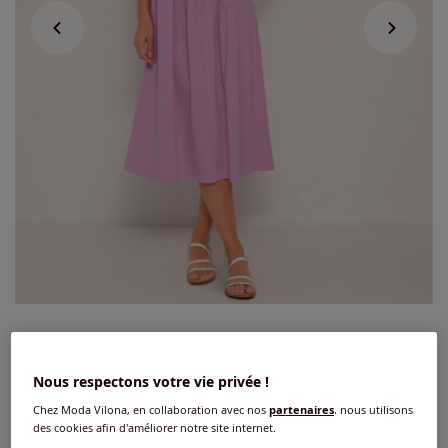
Robe d'été jersey fin
Nous respectons votre vie privée !
4.1
/
5
-
7
avis
Réf : 241.033.034
Chez Moda Vilona, en collaboration avec nos
partenaires
, nous utilisons
des cookies afin d'améliorer notre site internet.
Couleur :
orchidée