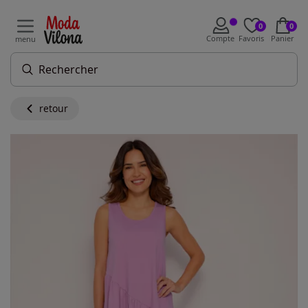
0
0
Compte
Favoris
Panier
menu
retour