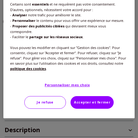
Certains sont
essentiels
et ne requièrent pas votre consentement.
Choisir une couleur :
D'autres, optionnels, nécessitent votre accord pour :
-
Analyser
notre trafic pour améliorer le site.
-
Personnaliser
le contenu pour vous offrir une expérience sur mesure.
-
Proposer des publicités ciblées
qui devraient mieux vous
correspondre.
Taille :
- Faciliter le
partage sur les réseaux sociaux
.
Veuillez sélectionner une taille
Vous pouvez les modifier en cliquant sur "Gestion des cookies". Pour
consentir, cliquez sur "Accepter et fermer". Pour refuser, cliquez sur "Je
Guide des tailles
refuse". Pour gérer vos choix, cliquez sur "Personnaliser mes choix". Pour
38/40 -
Disponible dans 2 semaines
en savoir plus sur l'utilisation des cookies et vos droits, consultez notre
politique des cookies
.
25
€
42/44 -
Disponible dans 2 semaines
Personnaliser mes choix
Ajouter au panier
46/48 -
Disponible dans 2 semaines
Je refuse
Accepter et fermer
Caractéristiques
50/52 -
Disponible dans 2 semaines
Description
54/56 -
Disponible dans 2 semaines