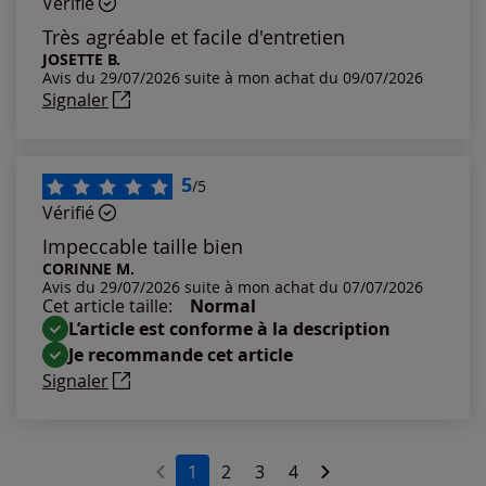
Vérifié
Les plus anciens
Très agréable et facile d'entretien
JOSETTE B.
Avis du 29/07/2026 suite à mon achat du 09/07/2026
Notes les plus élevées
Signaler
Notes les plus basses
5
/5
Vérifié
Impeccable taille bien
CORINNE M.
Avis du 29/07/2026 suite à mon achat du 07/07/2026
Cet article taille:
Normal
L’article est conforme à la description
Je recommande cet article
Signaler
1
2
3
4