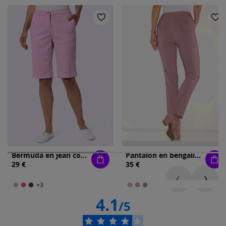
Bermuda en jean coupe décontractée
Pantalon en bengaline application papillon
29 €
35 €
+3
4.1
/5