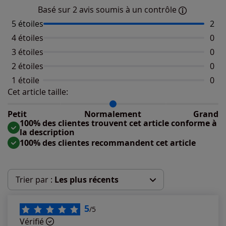
Basé sur 2 avis soumis à un contrôle
5 étoiles
Nomb
2
4 étoiles
Aucu
0
3 étoiles
Aucu
0
2 étoiles
Aucu
0
1 étoile
Aucu
0
Cet article taille:
Répartition du taillant selon les avis clients
Taille normalement : 100%
Taille petit : 0%
Petit
Normalement
Grand
Taille grand : 0%
100% des clientes trouvent cet article conforme à
la description
100% des clientes recommandent cet article
Trier par :
Les plus récents
Les plus récents
5
/5
Vérifié