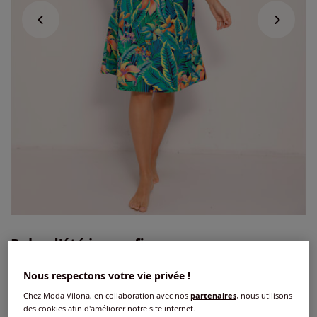
Robe d'été jersey fin
5
/
5
-
2
avis
Réf : 240.482.012
Nous respectons votre vie privée !
Chez Moda Vilona, en collaboration avec nos
partenaires
, nous utilisons
des cookies afin d'améliorer notre site internet.
Couleur :
marine