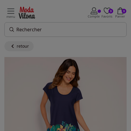
0
0
Compte
Favoris
Panier
menu
retour