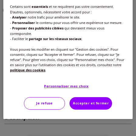
Certains sont
essentiels
et ne requièrent pas votre consentement.
D'autres, optionnels, nécessitent votre accord pour :
-
Analyser
notre trafic pour améliorer le site.
-
Personnaliser
le contenu pour vous offrir une expérience sur mesure.
Taille :
-
Proposer des publicités ciblées
qui devraient mieux vous
correspondre.
46/48 -
En stock
- Faciliter le
partage sur les réseaux sociaux
.
Guide des tailles
Vous pouvez les modifier en cliquant sur "Gestion des cookies". Pour
38/40 -
épuisé
consentir, cliquez sur "Accepter et fermer". Pour refuser, cliquez sur "Je
29
€
refuse". Pour gérer vos choix, cliquez sur "Personnaliser mes choix". Pour
en savoir plus sur l'utilisation des cookies et vos droits, consultez notre
42/44 -
épuisé
politique des cookies
.
Ajouter au panier
46/48 -
En stock
Personnaliser mes choix
Caractéristiques
50/52 -
épuisé
Je refuse
Accepter et fermer
Description
54/56 -
épuisé
58/60 -
épuisé