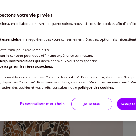
ectons votre vie privée !
Taille
ilona, en collaboration avec nos
partenaires
, nous utilisons des cookies afin d'amélio
Veu
nt
essentiels
et ne requièrent pas votre consentement. D'autres, optionnels, nécessiten
Gu
38/
otre trafic pour améliorer le site.
25
iser
le contenu pour vous offrir une expérience sur mesure.
42/
es publicités ciblées
qui devraient mieux vous correspondre.
partage sur les réseaux sociaux
.
46/
les modifier en cliquant sur "Gestion des cookies". Pour consentir, cliquez sur "Accepte
, cliquez sur "Je refuse". Pour gérer vos choix, cliquez sur "Personnaliser mes choix". Po
ilisation des cookies et vos droits, consultez notre
politique des cookies
.
50/
Personnaliser mes choix
Je refuse
Accepte
54/
58/