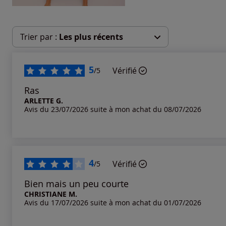
Trier par :
Les plus récents
Les plus récents
5
Vérifié
/5
Les plus anciens
Ras
ARLETTE G.
Avis du 23/07/2026 suite à mon achat du 08/07/2026
Notes les plus élevées
Notes les plus basses
4
Vérifié
/5
Bien mais un peu courte
CHRISTIANE M.
Avis du 17/07/2026 suite à mon achat du 01/07/2026