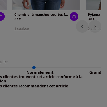
Chemisier à manches courtes fronces aux épaules
Pyjama cour
27 €
30 €
1 couleur
2 couleurs
aille:
du taillant selon les avis clients
 normalement : 88%
petit : 13%
Normalement
Grand
nible
 grand : 0%
 clientes trouvent cet article conforme à la
nible
tion
s clientes recommandent cet article
nible