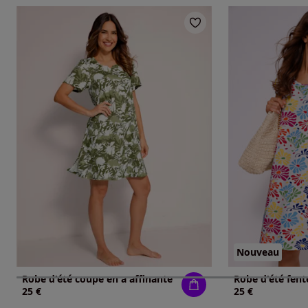
Nouveau
Robe d'été coupe en a affinante
Robe d'été fent
25 €
25 €