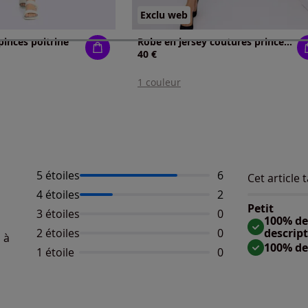
Exclu web
pinces poitrine
Robe en jersey coutures princesse structurantes
40 €
1 couleur
5 étoiles
Nombre d'avis :
6
Cet article t
Répartition 
Taille
4 étoiles
Nombre d'avis :
2
Taille 
Petit
3 étoiles
Aucun avis dispo
0
Taille
100% des
2 étoiles
Aucun avis dispo
0
descrip
 à
100% de
1 étoile
Aucun avis dispo
0