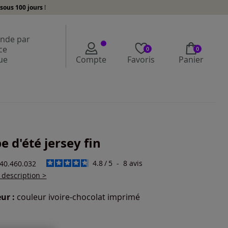
sous 100 jours
!
de par
ce
0
0
ue
Compte
Favoris
Panier
e d'été jersey fin
4.8
/
5
-
8
avis
240.460.032
a description >
ur :
couleur ivoire-chocolat imprimé
r une couleur :