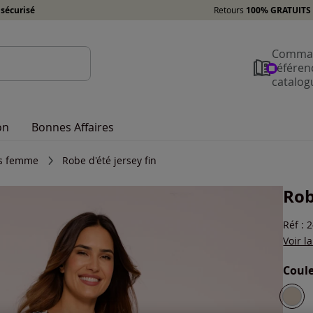
sécurisé
Retours
100% GRATUITS 
Comman
référen
catalog
on
Bonnes Affaires
es femme
Robe d'été jersey fin
Rob
Réf : 
Voir l
Coule
Choisi