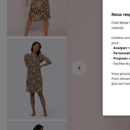
Nous resp
Chez Moda V
internet.
Certains so
pour :
-
Analyser
n
-
Personnal
-
Proposer d
- Faciliter le
Vous pouvez 
Pour refuser
plus sur l'ut