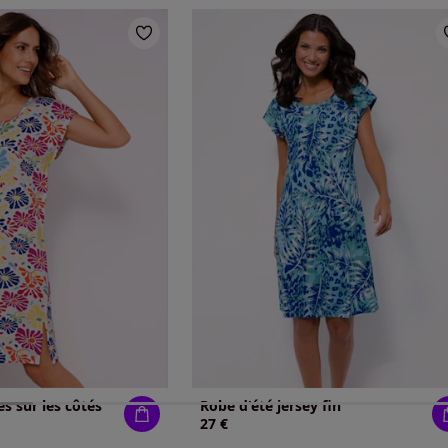
es sur les côtés
Robe d'été jersey fin
27 €