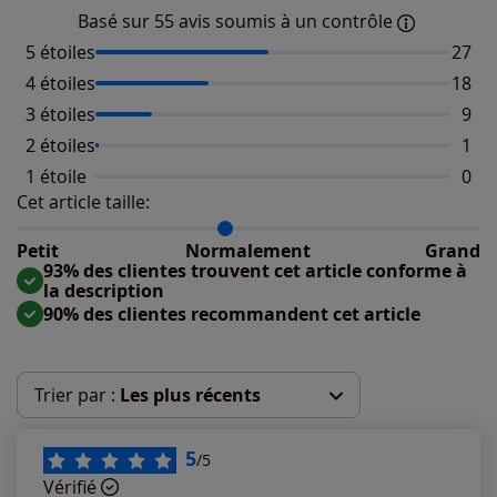
Basé sur 55 avis soumis à un contrôle
5 étoiles
Nombr
27
4 étoiles
Nombr
18
3 étoiles
Nomb
9
2 étoiles
Nomb
1
1 étoile
Aucu
0
Cet article taille:
Répartition du taillant selon les avis clients
Taille normalement : 77%
Taille petit : 16%
Petit
Normalement
Grand
Taille grand : 7%
93% des clientes trouvent cet article conforme à
la description
90% des clientes recommandent cet article
Trier par :
Les plus récents
Les plus récents
5
/5
Vérifié