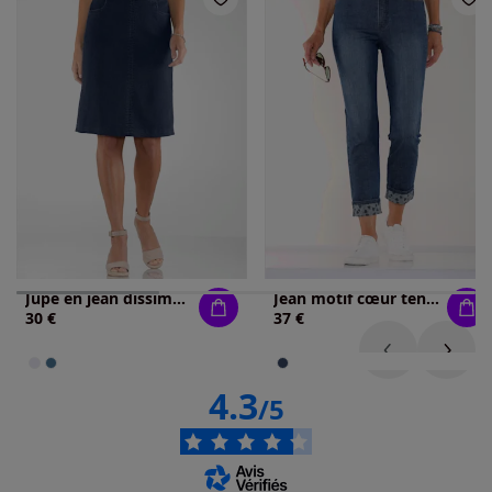
Jupe en jean dissimule les rondeurs
Jean motif cœur tendance
30 €
37 €
4.3
/5