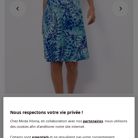
Robe d'été jersey fin
Nous respectons votre vie privée !
4.3
/
5
-
55
avis
Réf : 306.994.109
Chez Moda Vilona, en collaboration avec nos
partenaires
, nous utilisons
des cookies afin d'améliorer notre site internet.
Couleur :
bleu roi-aigue-marine imprimé
Certains sont
essentiels
et ne requièrent pas votre consentement.