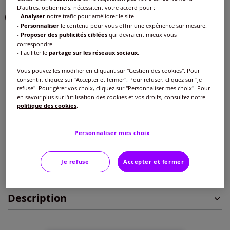
D'autres, optionnels, nécessitent votre accord pour :
-
Analyser
notre trafic pour améliorer le site.
-
Personnaliser
le contenu pour vous offrir une expérience sur mesure.
-
Proposer des publicités ciblées
qui devraient mieux vous
Taille :
correspondre.
- Faciliter le
partage sur les réseaux sociaux
.
Veuillez sélectionner une taille
Vous pouvez les modifier en cliquant sur "Gestion des cookies". Pour
Guide des tailles
consentir, cliquez sur "Accepter et fermer". Pour refuser, cliquez sur "Je
38/40 -
Disponible dans 1 semaine
refuse". Pour gérer vos choix, cliquez sur "Personnaliser mes choix". Pour
en savoir plus sur l'utilisation des cookies et vos droits, consultez notre
27
€
politique des cookies
.
42/44 -
Disponible dans 1 semaine
Ajouter au panier
Personnaliser mes choix
46/48 -
Disponible dans 1 semaine
Je refuse
Accepter et fermer
Caractéristiques
50/52 -
Disponible dans 1 semaine
Description
54/56 -
En stock
58/60 -
épuisé