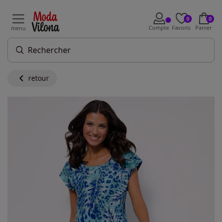
0
0
Compte
Favoris
Panier
menu
retour