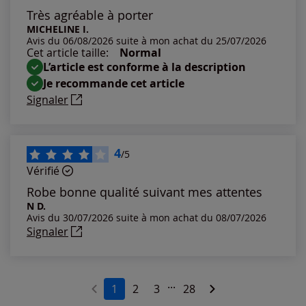
Les plus anciens
Très agréable à porter
MICHELINE I.
Avis du 06/08/2026 suite à mon achat du 25/07/2026
Notes les plus élevées
Cet article taille:
Normal
L’article est conforme à la description
Notes les plus basses
Je recommande cet article
Signaler
4
/5
Vérifié
Robe bonne qualité suivant mes attentes
N D.
Avis du 30/07/2026 suite à mon achat du 08/07/2026
Signaler
...
1
2
3
28