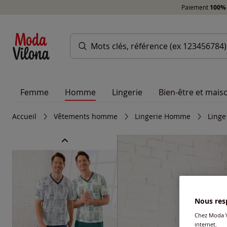
Paiement
100% 
Femme
Homme
Lingerie
Bien-être et mais
Accueil
Vêtements homme
Lingerie Homme
Linge
Nous resp
Chez Moda V
internet.