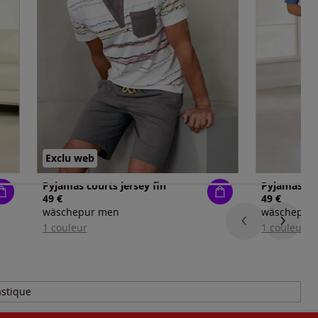
Exclu web
Pyjamas courts jersey fin
Pyjamas cou
49 €
49 €
wäschepur men
wäschepur
1 couleur
1 couleur
astique