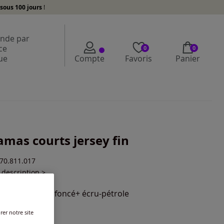
sous 100 jours
!
de par
ce
0
0
ue
Compte
Favoris
Panier
amas courts jersey fin
870.811.017
a description >
ur :
écru-bleu foncé+ écru-pétrole
rer notre site