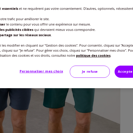
Taille
nt
essentiels
et ne requièrent pas votre consentement. D'autres, optionnels, nécessiten
Veu
otre trafic pour améliorer le site.
iser
le contenu pour vous offrir une expérience sur mesure.
Gu
es publicités ciblées
qui devraient mieux vous correspondre.
44/
partage sur les réseaux sociaux
.
49
les modifier en cliquant sur "Gestion des cookies". Pour consentir, cliquez sur "Accepte
48/
, cliquez sur "Je refuse". Pour gérer vos choix, cliquez sur "Personnaliser mes choix". Po
ilisation des cookies et vos droits, consultez notre
politique des cookies
.
52/
Personnaliser mes choix
Je refuse
Accepte
56/
60/