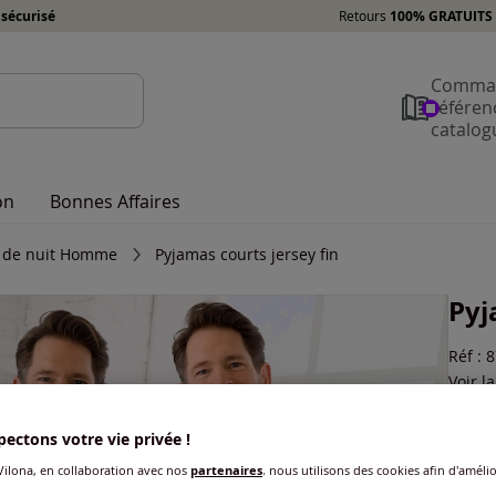
sécurisé
Retours
100% GRATUITS 
Comman
référen
catalog
on
Bonnes Affaires
 de nuit Homme
Pyjamas courts jersey fin
Pyj
Réf : 
Voir l
Coule
ectons votre vie privée !
ilona, en collaboration avec nos
partenaires
, nous utilisons des cookies afin d'amélio