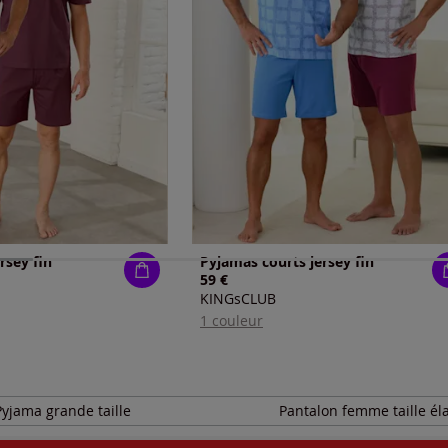
rsey fin
Pyjamas courts jersey fin
59 €
KINGsCLUB
1 couleur
Pyjama grande taille
Pantalon femme taille él