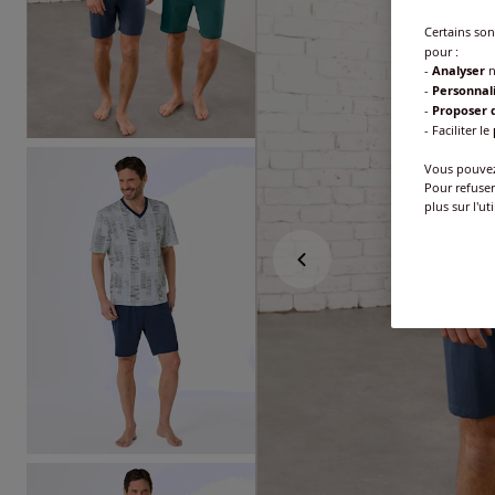
Certains so
pour :
-
Analyser
n
-
Personnal
-
Proposer d
- Faciliter le
Vous pouvez 
Pour refuser
plus sur l'ut