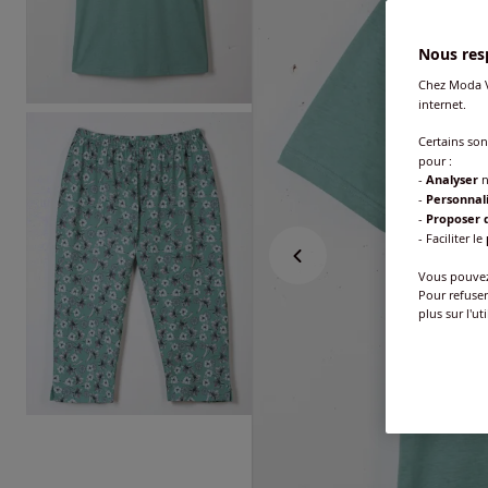
Nous resp
Chez Moda V
internet.
Certains so
pour :
-
Analyser
n
-
Personnal
-
Proposer d
- Faciliter le
Vous pouvez 
Pour refuser
plus sur l'ut