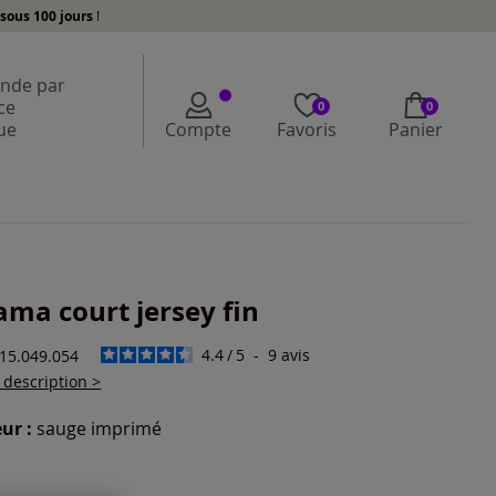
sous 100 jours
!
de par
ce
0
0
ue
Compte
Favoris
Panier
ama court jersey fin
4.4
/
5
-
9
avis
215.049.054
a description >
ur :
sauge imprimé
r une couleur :