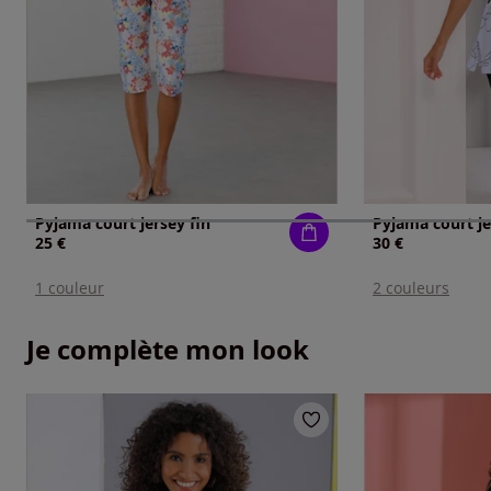
Pyjama court jersey fin
Pyjama court je
25 €
30 €
1 couleur
2 couleurs
Je complète mon look