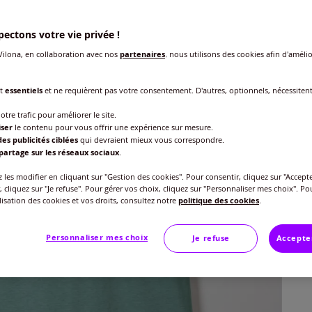
ectons votre vie privée !
Taille
ilona, en collaboration avec nos
partenaires
, nous utilisons des cookies afin d'amélio
Veu
nt
essentiels
et ne requièrent pas votre consentement. D'autres, optionnels, nécessiten
Gu
38/
otre trafic pour améliorer le site.
29
iser
le contenu pour vous offrir une expérience sur mesure.
42/
es publicités ciblées
qui devraient mieux vous correspondre.
partage sur les réseaux sociaux
.
46/
les modifier en cliquant sur "Gestion des cookies". Pour consentir, cliquez sur "Accepte
, cliquez sur "Je refuse". Pour gérer vos choix, cliquez sur "Personnaliser mes choix". Po
ilisation des cookies et vos droits, consultez notre
politique des cookies
.
50/
Personnaliser mes choix
Je refuse
Accepte
54/
58/