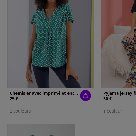
Chemisier avec imprimé et encolure en v
Pyjama jersey f
25 €
30 €
2 couleurs
1 couleur