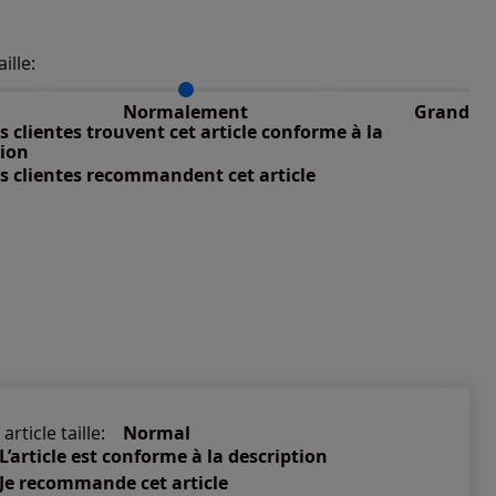
aille:
du taillant selon les avis clients
 normalement : 100%
petit : 0%
Normalement
Grand
nible
 grand : 0%
 clientes trouvent cet article conforme à la
nible
tion
s clientes recommandent cet article
nible
article taille:
Normal
L’article est conforme à la description
Je recommande cet article