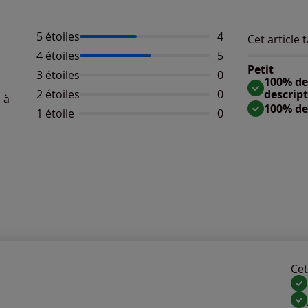
5 étoiles
Nombre d'avis :
4
Cet article t
Répartition 
Taille
4 étoiles
Nombre d'avis :
5
Taille 
Petit
3 étoiles
Aucun avis dispo
0
Taille
100% des
2 étoiles
Aucun avis dispo
0
descrip
 à
100% de
1 étoile
Aucun avis dispo
0
Cet 