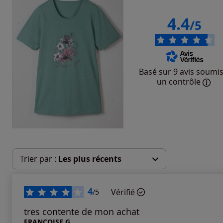
4.4
/5
Basé sur 9 avis soumis
un contrôle
Trier par :
Les plus récents
Les plus récents
4
Vérifié
/5
Les plus anciens
tres contente de mon achat
FRANCOISE G.