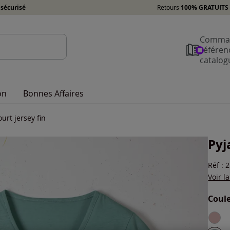
sécurisé
Retours
100% GRATUITS 
Comman
référen
catalog
on
Bonnes Affaires
urt jersey fin
Pyj
Réf : 
Voir l
Coule
Choisi