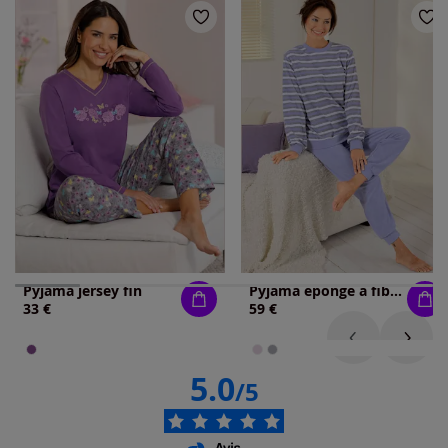
Pyjama jersey fin
Pyjama éponge à fibres fines
33 €
59 €
5.0
/5