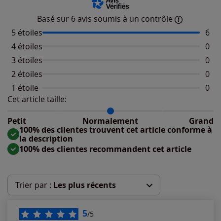
Basé sur 6 avis soumis à un contrôle
5 étoiles
Nomb
6
4 étoiles
Aucu
0
3 étoiles
Aucu
0
2 étoiles
Aucu
0
1 étoile
Aucu
0
Cet article taille:
Répartition du taillant selon les avis clients
Taille normalement : 100%
Taille petit : 0%
Petit
Normalement
Grand
Taille grand : 0%
100% des clientes trouvent cet article conforme à
la description
100% des clientes recommandent cet article
Trier par :
Les plus récents
Les plus récents
5
/5