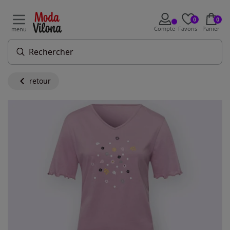
0
0
Compte
Favoris
Panier
menu
retour