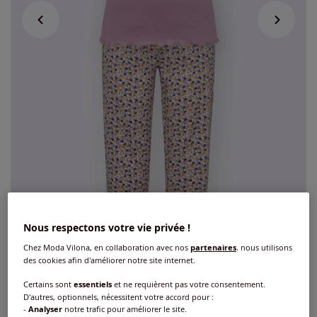
Nous respectons votre vie privée !
Pyjama court jersey fin
Chez Moda Vilona, en collaboration avec nos
partenaires
, nous utilisons
des cookies afin d'améliorer notre site internet.
5
/
5
-
6
avis
Réf : 193.113.009
Certains sont
essentiels
et ne requièrent pas votre consentement.
D'autres, optionnels, nécessitent votre accord pour :
-
Analyser
notre trafic pour améliorer le site.
Couleur :
mauve imprimé