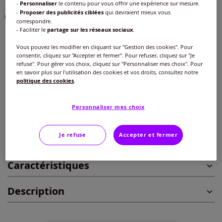
-
Personnaliser
le contenu pour vous offrir une expérience sur mesure.
-
Proposer des publicités ciblées
qui devraient mieux vous
correspondre.
- Faciliter le
partage sur les réseaux sociaux
.
Taille :
Vous pouvez les modifier en cliquant sur "Gestion des cookies". Pour
consentir, cliquez sur "Accepter et fermer". Pour refuser, cliquez sur "Je
Veuillez sélectionner une taille
refuse". Pour gérer vos choix, cliquez sur "Personnaliser mes choix". Pour
en savoir plus sur l'utilisation des cookies et vos droits, consultez notre
Guide des tailles
politique des cookies
.
38/40 -
Disponible dans 4 semaines
30
€
Personnaliser mes choix
42/44 -
Disponible dans 4 semaines
Ajouter au panier
Je refuse
Accepter et fermer
46/48 -
Disponible dans 4 semaines
Caractéristiques
50/52 -
Disponible dans 4 semaines
Description
54/56 -
Disponible dans 4 semaines
58/60 -
Disponible dans 4 semaines