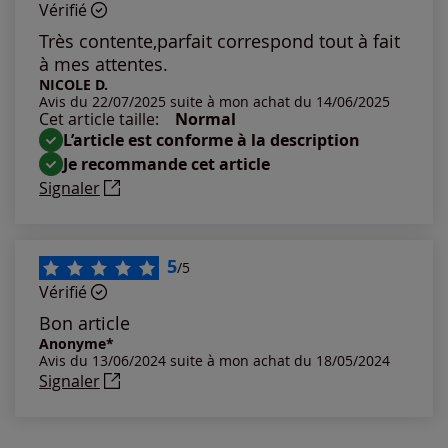
Vérifié
Les plus anciens
Très contente,parfait correspond tout à fait
à mes attentes.
Notes les plus élevées
NICOLE D.
Avis du 22/07/2025 suite à mon achat du 14/06/2025
Cet article taille:
Normal
Notes les plus basses
L’article est conforme à la description
Je recommande cet article
Signaler
5
/5
Vérifié
Bon article
Anonyme*
Avis du 13/06/2024 suite à mon achat du 18/05/2024
Signaler