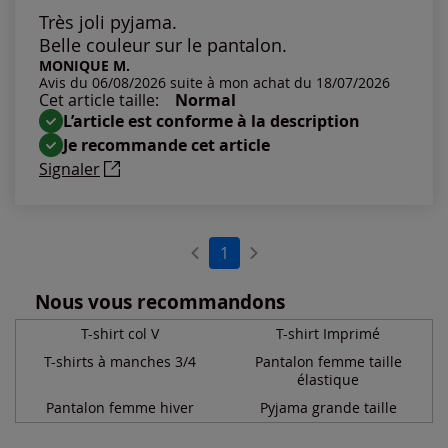
Les plus anciens
Très joli pyjama.
Belle couleur sur le pantalon.
Notes les plus élevées
MONIQUE M.
Avis du 06/08/2026 suite à mon achat du 18/07/2026
Cet article taille:
Normal
Notes les plus basses
L’article est conforme à la description
Je recommande cet article
Signaler
1
Nous vous recommandons
T-shirt col V
T-shirt Imprimé
T-shirts à manches 3/4
Pantalon femme taille
élastique
Pantalon femme hiver
Pyjama grande taille