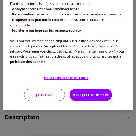
D'autres, optionnels, nécessitent votre accord pour :
-
Analyser
notre trafic pour améliorer le site.
-
Personnaliser
le contenu pour vous offrir une expérience sur mesure.
-
Proposer des publicités ciblées
qui devraient mieux vous
Taille :
correspondre.
- Faciliter le
partage sur les réseaux sociaux
.
Veuillez sélectionner une taille
Vous pouvez les modifier en cliquant sur "Gestion des cookies". Pour
consentir, cliquez sur "Accepter et fermer". Pour refuser, cliquez sur "Je
Guide des tailles
38/40 -
Disponible dans 2 semaines
refuse". Pour gérer vos choix, cliquez sur "Personnaliser mes choix". Pour
en savoir plus sur l'utilisation des cookies et vos droits, consultez notre
30
€
politique des cookies
.
42/44 -
Disponible dans 2 semaines
Personnaliser mes choix
Ajouter au panier
46/48 -
En stock
Je refuse
Accepter et fermer
Caractéristiques
50/52 -
En stock
Description
54/56 -
Disponible dans 2 semaines
58/60 -
Disponible dans 2 semaines