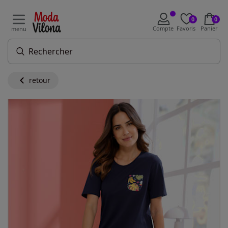
0
0
Compte
Favoris
Panier
menu
retour