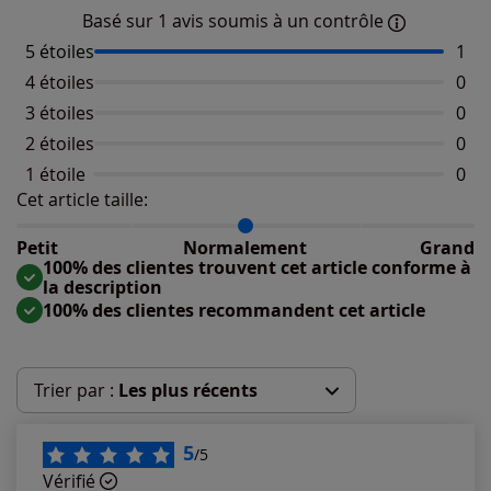
Basé sur 1 avis soumis à un contrôle
5 étoiles
Nomb
1
4 étoiles
Aucu
0
3 étoiles
Aucu
0
2 étoiles
Aucu
0
1 étoile
Aucu
0
Cet article taille:
Répartition du taillant selon les avis clients
Taille normalement : 100%
Taille petit : 0%
Petit
Normalement
Grand
Taille grand : 0%
100% des clientes trouvent cet article conforme à
la description
100% des clientes recommandent cet article
Trier par :
Les plus récents
Les plus récents
5
/5
Vérifié