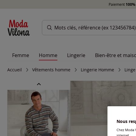
Paiement
100% 
Femme
Homme
Lingerie
Bien-être et mais
Accueil
Vêtements homme
Lingerie Homme
Linge
Nous resp
Chez Moda V
internet.