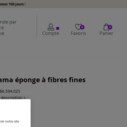
sous 100 jours
!
de par
ce
0
0
ue
Compte
Favoris
Panier
ama éponge à fibres fines
886.594.025
a description >
ur :
taupe-gris
rer notre site