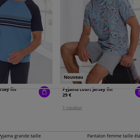
Nouveau
rsey fin
Pyjama court jersey fin
29 €
1 couleur
Pyjama grande taille
Pantalon femme taille él