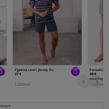
Pyjama court jersey fin
Pantalon co
27 €
40 €
wäschepur
1 couleur
1 couleur
astique