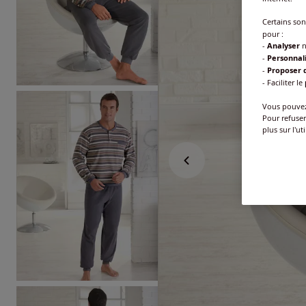
Certains so
pour :
-
Analyser
n
-
Personnal
-
Proposer d
- Faciliter le
Vous pouvez 
Pour refuser
plus sur l'ut