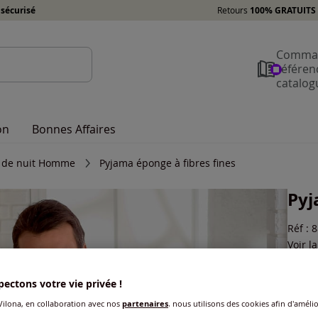
sécurisé
Retours
100% GRATUITS 
Comman
référen
catalog
on
Bonnes Affaires
 de nuit Homme
Pyjama éponge à fibres fines
Pyj
Réf : 
Voir l
Coule
ectons votre vie privée !
ilona, en collaboration avec nos
partenaires
, nous utilisons des cookies afin d'amélio