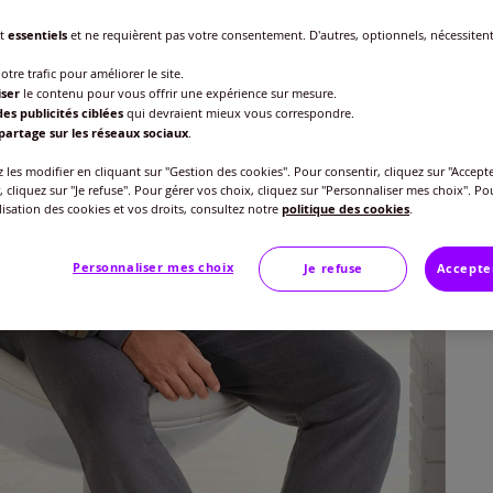
Taille
nt
essentiels
et ne requièrent pas votre consentement. D'autres, optionnels, nécessiten
Veu
otre trafic pour améliorer le site.
iser
le contenu pour vous offrir une expérience sur mesure.
Gu
es publicités ciblées
qui devraient mieux vous correspondre.
44/
partage sur les réseaux sociaux
.
59
les modifier en cliquant sur "Gestion des cookies". Pour consentir, cliquez sur "Accepte
48/
, cliquez sur "Je refuse". Pour gérer vos choix, cliquez sur "Personnaliser mes choix". Po
ilisation des cookies et vos droits, consultez notre
politique des cookies
.
52/
Personnaliser mes choix
Je refuse
Accepte
56/
60/