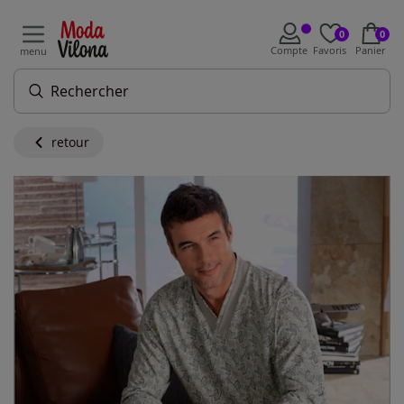
0
0
Compte
Favoris
Panier
menu
retour