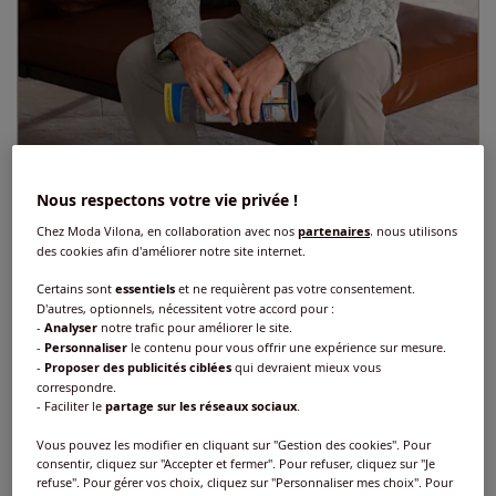
Nous respectons votre vie privée !
Chez Moda Vilona, en collaboration avec nos
partenaires
, nous utilisons
des cookies afin d'améliorer notre site internet.
Certains sont
essentiels
et ne requièrent pas votre consentement.
D'autres, optionnels, nécessitent votre accord pour :
-
Analyser
notre trafic pour améliorer le site.
-
Personnaliser
le contenu pour vous offrir une expérience sur mesure.
-
Proposer des publicités ciblées
qui devraient mieux vous
Pyjama jersey fin
correspondre.
- Faciliter le
partage sur les réseaux sociaux
.
Réf : 682.866.047
Vous pouvez les modifier en cliquant sur "Gestion des cookies". Pour
consentir, cliquez sur "Accepter et fermer". Pour refuser, cliquez sur "Je
refuse". Pour gérer vos choix, cliquez sur "Personnaliser mes choix". Pour
Couleur :
gris imprimé