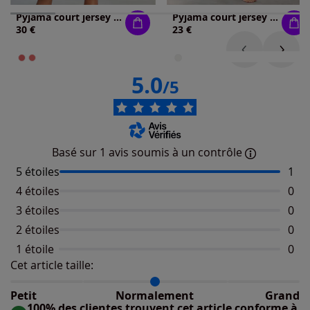
Pyjama court jersey fin
Pyjama court jersey fin
30 €
23 €
5.0
/5
Basé sur 1 avis soumis à un contrôle
5 étoiles
Nomb
1
4 étoiles
Aucu
0
3 étoiles
Aucu
0
2 étoiles
Aucu
0
1 étoile
Aucu
0
Cet article taille:
Répartition du taillant selon les avis clients
Taille normalement : 100%
Taille petit : 0%
Petit
Normalement
Grand
Taille grand : 0%
100% des clientes trouvent cet article conforme à