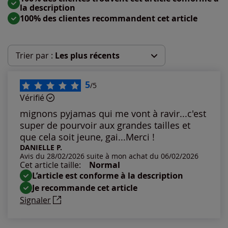
la description
100% des clientes recommandent cet article
Trier par :
Les plus récents
Les plus récents
5
/5
Vérifié
Les plus anciens
mignons pyjamas qui me vont à ravir...c'est
super de pourvoir aux grandes tailles et
Notes les plus élevées
que cela soit jeune, gai...Merci !
DANIELLE P.
Avis du 28/02/2026 suite à mon achat du 06/02/2026
Notes les plus basses
Cet article taille:
Normal
L’article est conforme à la description
Je recommande cet article
Signaler