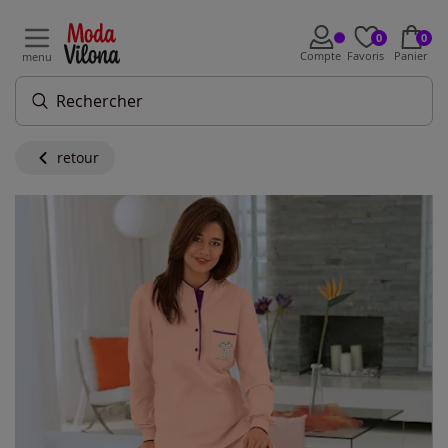
0
0
Compte
Favoris
Panier
menu
retour