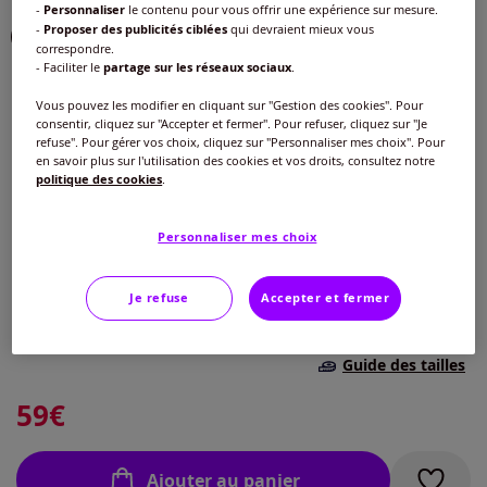
-
Personnaliser
le contenu pour vous offrir une expérience sur mesure.
Choisir une couleur :
-
Proposer des publicités ciblées
qui devraient mieux vous
correspondre.
- Faciliter le
partage sur les réseaux sociaux
.
Vous pouvez les modifier en cliquant sur "Gestion des cookies". Pour
consentir, cliquez sur "Accepter et fermer". Pour refuser, cliquez sur "Je
refuse". Pour gérer vos choix, cliquez sur "Personnaliser mes choix". Pour
en savoir plus sur l'utilisation des cookies et vos droits, consultez notre
politique des cookies
.
Modèle :
Personnaliser mes choix
éponge fine
Taille :
Jersey fin
Je refuse
Accepter et fermer
Veuillez sélectionner une taille
éponge fine
Guide des tailles
38/40 -
En stock
59
€
42/44 -
En stock
Ajouter au panier