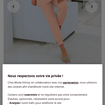
Nous respectons votre vie privée !
Pyjama jersey fin et éponge
Chez Moda Vilona, en collaboration avec nos
partenaires
, nous utilisons
des cookies afin d'améliorer notre site internet.
5
/
5
-
1
avis
Réf : 817.954.131
Certains sont
essentiels
et ne requièrent pas votre consentement.
D'autres, optionnels, nécessitent votre accord pour :
-
Analyser
notre trafic pour améliorer le site.
Couleur :
abricot