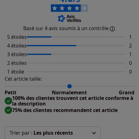
Basé sur 4 avis soumis à un contrôle
5 étoiles
Nomb
1
4 étoiles
Nomb
2
3 étoiles
Nomb
1
2 étoiles
Aucu
0
1 étoile
Aucu
0
Cet article taille:
Répartition du taillant selon les avis clients
Taille normalement : 100%
Taille petit : 0%
Petit
Normalement
Grand
Taille grand : 0%
100% des clientes trouvent cet article conforme à
la description
75% des clientes recommandent cet article
Trier par :
Les plus récents