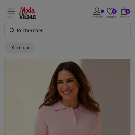
0
0
Compte
Favoris
Panier
menu
retour