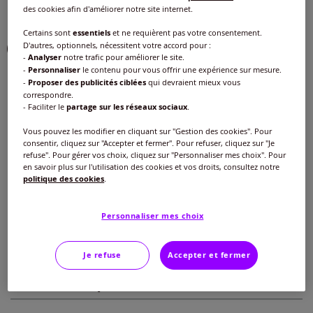
des cookies afin d'améliorer notre site internet.
Choisir une couleur :
Certains sont
essentiels
et ne requièrent pas votre consentement.
D'autres, optionnels, nécessitent votre accord pour :
-
Analyser
notre trafic pour améliorer le site.
-
Personnaliser
le contenu pour vous offrir une expérience sur mesure.
-
Proposer des publicités ciblées
qui devraient mieux vous
correspondre.
- Faciliter le
partage sur les réseaux sociaux
.
Taille :
Vous pouvez les modifier en cliquant sur "Gestion des cookies". Pour
Veuillez sélectionner une taille
consentir, cliquez sur "Accepter et fermer". Pour refuser, cliquez sur "Je
refuse". Pour gérer vos choix, cliquez sur "Personnaliser mes choix". Pour
Guide des tailles
40 -
En stock
en savoir plus sur l'utilisation des cookies et vos droits, consultez notre
politique des cookies
.
27
€
42 -
En stock
Personnaliser mes choix
Ajouter au panier
44 -
En stock
Je refuse
Accepter et fermer
Caractéristiques
46 -
En stock