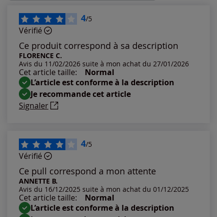
Les plus récents
4
/5
Vérifié
Les plus anciens
Ce produit correspond à sa description
FLORENCE C.
Avis du 11/02/2026 suite à mon achat du 27/01/2026
Notes les plus élevées
Cet article taille:
Normal
L’article est conforme à la description
Notes les plus basses
Je recommande cet article
Signaler
4
/5
Vérifié
Ce pull correspond a mon attente
ANNETTE B.
Avis du 16/12/2025 suite à mon achat du 01/12/2025
Cet article taille:
Normal
L’article est conforme à la description