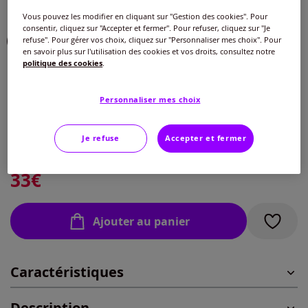
Couleur :
marine-blanc à motifs
Vous pouvez les modifier en cliquant sur "Gestion des cookies". Pour
consentir, cliquez sur "Accepter et fermer". Pour refuser, cliquez sur "Je
Choisir une couleur :
refuse". Pour gérer vos choix, cliquez sur "Personnaliser mes choix". Pour
en savoir plus sur l'utilisation des cookies et vos droits, consultez notre
politique des cookies
.
Taille :
Personnaliser mes choix
Veuillez sélectionner une taille
Je refuse
Accepter et fermer
Guide des tailles
40 -
En stock
33
€
42 -
En stock
Ajouter au panier
44 -
En stock
Caractéristiques
46 -
En stock
Description