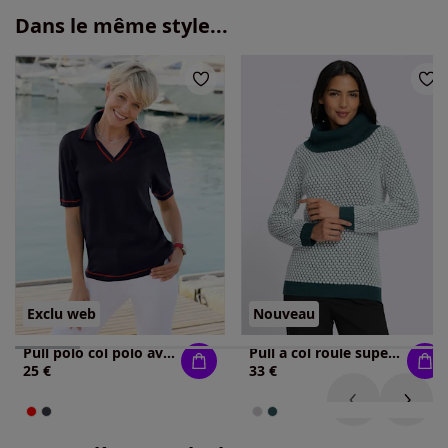
Dans le même style...
Exclu web
Nouveau
Pull polo col polo avec encolure en v
Pull à col roulé superbe motif tricoté
25 €
33 €