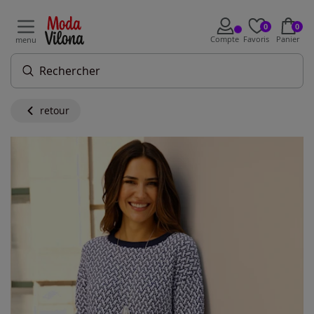
0
0
Compte
Favoris
Panier
menu
retour