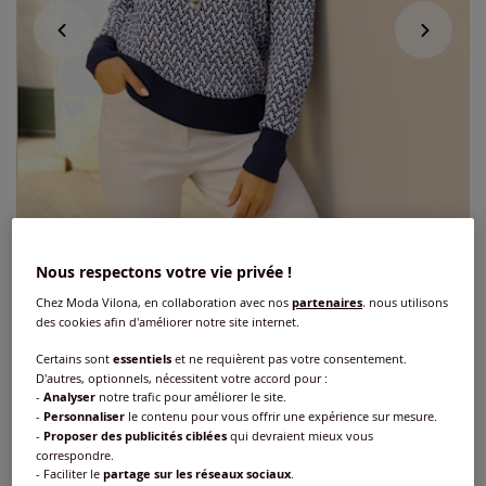
Nous respectons votre vie privée !
Chez Moda Vilona, en collaboration avec nos
partenaires
, nous utilisons
des cookies afin d'améliorer notre site internet.
Certains sont
essentiels
et ne requièrent pas votre consentement.
Pull encolure ronde mancherons
D'autres, optionnels, nécessitent votre accord pour :
tendance
-
Analyser
notre trafic pour améliorer le site.
-
Personnaliser
le contenu pour vous offrir une expérience sur mesure.
-
Proposer des publicités ciblées
qui devraient mieux vous
Réf : 409.812.018
correspondre.
- Faciliter le
partage sur les réseaux sociaux
.