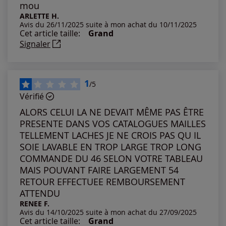
mou
Notes les plus élevées
ARLETTE H.
Avis du 26/11/2025 suite à mon achat du 10/11/2025
Cet article taille:
Grand
Notes les plus basses
Signaler
1
/5
Vérifié
ALORS CELUI LA NE DEVAIT MÊME PAS ÊTRE
PRESENTE DANS VOS CATALOGUES MAILLES
TELLEMENT LACHES JE NE CROIS PAS QU IL
SOIE LAVABLE EN TROP LARGE TROP LONG
COMMANDE DU 46 SELON VOTRE TABLEAU
MAIS POUVANT FAIRE LARGEMENT 54
RETOUR EFFECTUEE REMBOURSEMENT
ATTENDU
RENEE F.
Avis du 14/10/2025 suite à mon achat du 27/09/2025
Cet article taille:
Grand