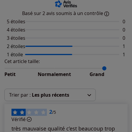
Basé sur 2 avis soumis à un contrôle
5 étoiles
Aucu
0
4 étoiles
Aucu
0
3 étoiles
Aucu
0
2 étoiles
Nomb
1
1 étoile
Nomb
1
Cet article taille:
Répartition du taillant selon les avis clients
Taille normalement : 0%
Taille petit : 0%
Petit
Normalement
Grand
Taille grand : 100%
Trier par :
Les plus récents
Les plus récents
2
/5
Vérifié
Les plus anciens
très mauvaise qualité c’est beaucoup trop