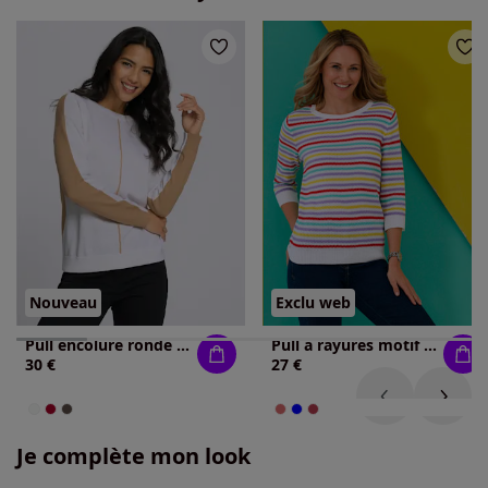
Nouveau
Exclu web
Pull encolure ronde coupe décontractée aux épaules
Pull à rayures motif ajouré léger
30 €
27 €
Je complète mon look