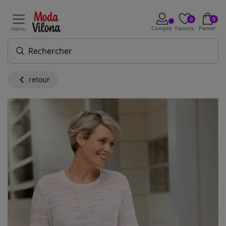
0
0
Compte
Favoris
Panier
menu
retour