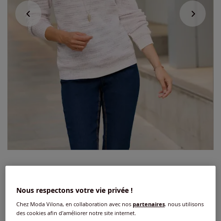
Pull encolure ronde acrylique facile
d'entretien
Nous respectons votre vie privée !
1.5
/
5
-
2
avis
Réf : 312.367.012
Chez Moda Vilona, en collaboration avec nos
partenaires
, nous utilisons
des cookies afin d'améliorer notre site internet.