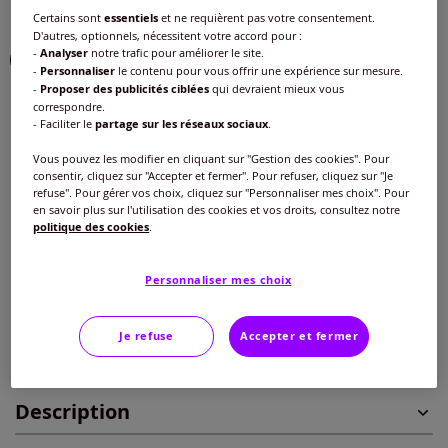
Certains sont
essentiels
et ne requièrent pas votre consentement.
Couleur :
écru-violet à motifs
D'autres, optionnels, nécessitent votre accord pour :
-
Analyser
notre trafic pour améliorer le site.
-
Personnaliser
le contenu pour vous offrir une expérience sur mesure.
-
Proposer des publicités ciblées
qui devraient mieux vous
correspondre.
Taille :
- Faciliter le
partage sur les réseaux sociaux
.
Veuillez sélectionner une taille
Vous pouvez les modifier en cliquant sur "Gestion des cookies". Pour
consentir, cliquez sur "Accepter et fermer". Pour refuser, cliquez sur "Je
Guide des tailles
40 -
En stock
refuse". Pour gérer vos choix, cliquez sur "Personnaliser mes choix". Pour
en savoir plus sur l'utilisation des cookies et vos droits, consultez notre
29
€
politique des cookies
.
42 -
En stock
Personnaliser mes choix
Ajouter au panier
44 -
En stock
Je refuse
Accepter et fermer
Caractéristiques
46 -
En stock
Description
48 -
En stock